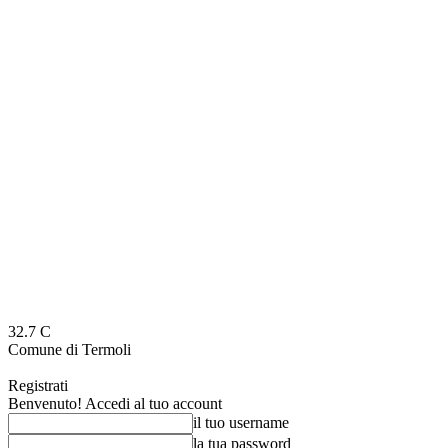
32.7
C
Comune di Termoli
Registrati
Benvenuto! Accedi al tuo account
il tuo username
la tua password