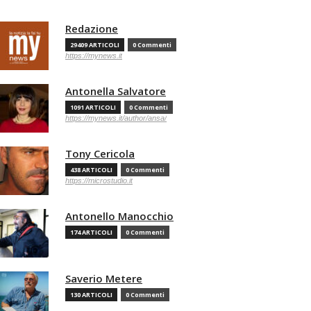
Redazione
29409 ARTICOLI
0 Commenti
https://mynews.it
Antonella Salvatore
1091 ARTICOLI
0 Commenti
https://mynews.it/author/ansa/
Tony Cericola
438 ARTICOLI
0 Commenti
https://microstudio.it
Antonello Manocchio
174 ARTICOLI
0 Commenti
Saverio Metere
130 ARTICOLI
0 Commenti