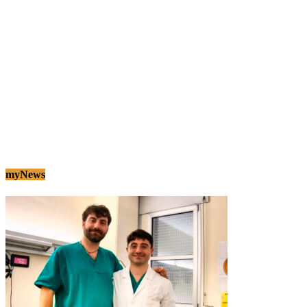
myNews