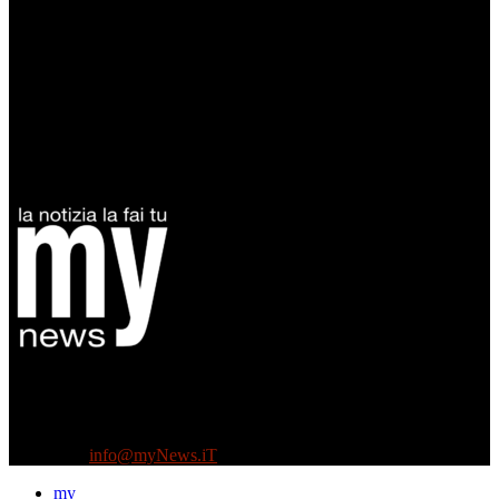
Diretto da Antonella Salvatore
Testata indipendente fondata nel 2005:
non riceve e non ha mai ricevuto nessun finanziamento pubblico.
Tel +39 3935496623
Contattaci:
info@myNews.iT
my