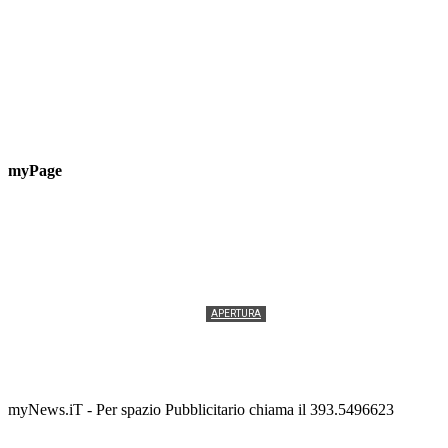
myPage
APERTURA
Termolesi, la foto di gruppo torna a riempire la
scalinata del folklore
Tony Cericola
-
2 AGOSTO 2026
myNews.iT - Per spazio Pubblicitario chiama il 393.5496623