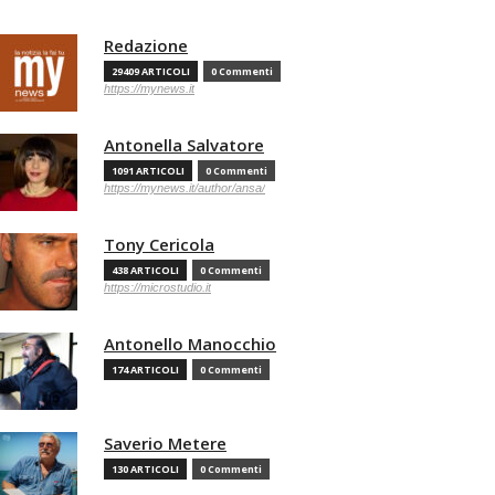
Redazione
29409 ARTICOLI
0 Commenti
https://mynews.it
Antonella Salvatore
1091 ARTICOLI
0 Commenti
https://mynews.it/author/ansa/
Tony Cericola
438 ARTICOLI
0 Commenti
https://microstudio.it
Antonello Manocchio
174 ARTICOLI
0 Commenti
Saverio Metere
130 ARTICOLI
0 Commenti