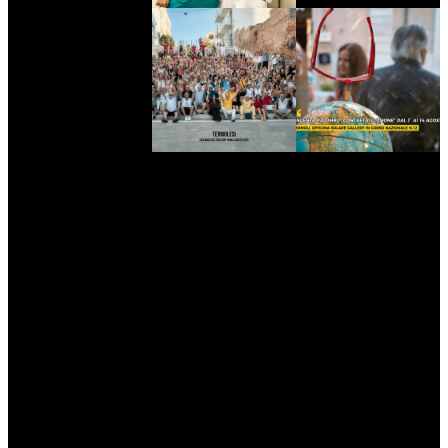
myNews.iT - Per spazio Pubblicitario chiama il 393.5496623