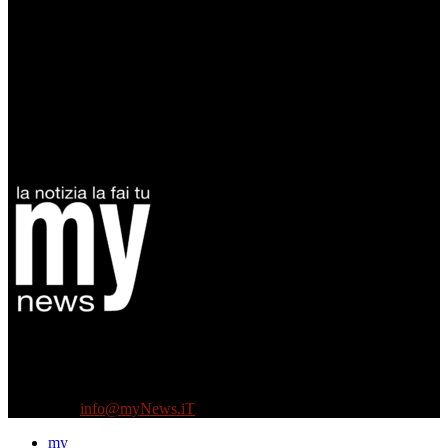
Diretto da Antonella Salvatore
Testata indipendente fondata nel 2005:
non riceve e non ha mai ricevuto nessun finanziamento pubblico.
Tel +39 3935496623
Contattaci:
info@myNews.iT
my