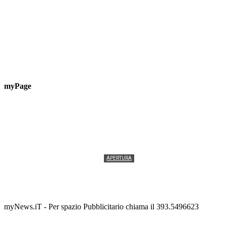
myPage
APERTURA
Termolesi, la foto di gruppo torna a riempire la
scalinata del folklore
Tony Cericola
-
2 AGOSTO 2026
myNews.iT - Per spazio Pubblicitario chiama il 393.5496623