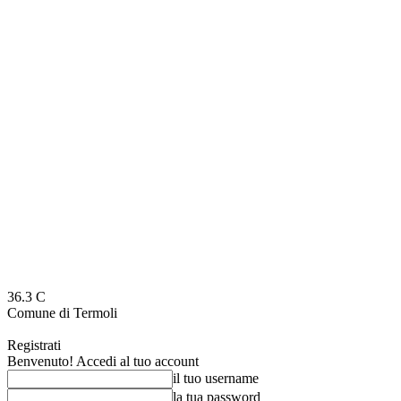
36.3
C
Comune di Termoli
Registrati
Benvenuto! Accedi al tuo account
il tuo username
la tua password