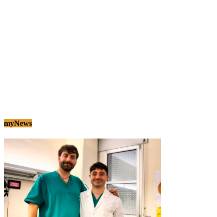
myNews