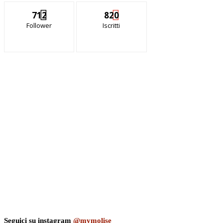
712
820
Follower
Iscritti
Seguici su instagram
@mymolise