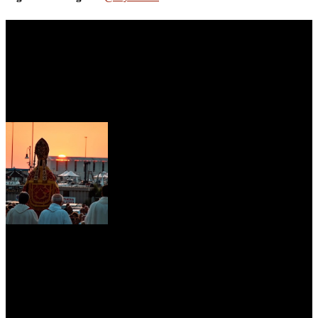
myNews.iT - Per spazio Pubblicitario chiama il 393.5496623