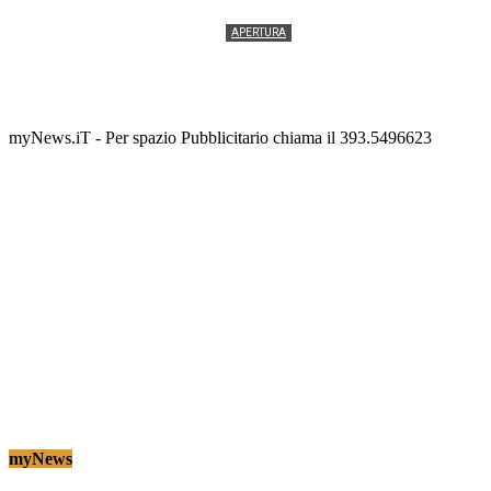
APERTURA
Termolesi, la foto di gruppo torna a riempire la
scalinata del folklore
Tony Cericola
-
2 AGOSTO 2026
myNews.iT - Per spazio Pubblicitario chiama il 393.5496623
myNews