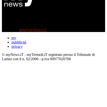
Diretto da Antonella Salvatore
Testata indipendente fondata nel 2005:
non riceve e non ha mai ricevuto nessun finanziamento pubblico.
Tel +39 3935496623
Contattaci:
info@myNews.iT
my
pubblicità
privacy
© myNews.iT - myTermoli.iT registrato presso il Tribunale di
Larino con il n. 02/2006 - p.iva 00977020700