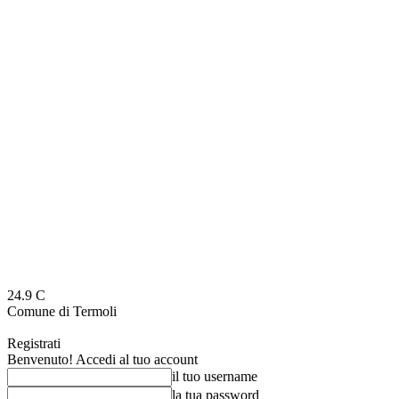
24.9
C
Comune di Termoli
Registrati
Benvenuto! Accedi al tuo account
il tuo username
la tua password