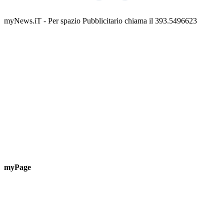
Guardascione
ediz
📅 6 Agosto 2026 · 09:00 · 📍 Lungomare C. Colombo
📅 7 A
myNews.iT - Per spazio Pubblicitario chiama il 393.5496623
myPage