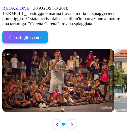
REDAZIONE
-
30 AGOSTO 2010
TERMOLI _ Testuggine marina trovata morta in spiaggia ieri
pomeriggio. E' stata uccisa dall'elica di un'imbarcazione a motore
una tartaruga "Caretta Caretta" trovata spiaggiata...
Tutti gli eventi
TERMINATO
TER
‹
›
Classic Contest 3vs3 Memorial Michele
Fest