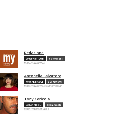
Redazione
29409 ARTICOLI
0 Commenti
https://mynews.it
Antonella Salvatore
1091 ARTICOLI
0 Commenti
https://mynews.it/author/ansa/
Tony Cericola
438 ARTICOLI
0 Commenti
https://microstudio.it