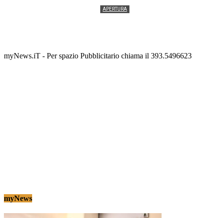
APERTURA
Termolesi, la foto di gruppo torna a riempire la
scalinata del folklore
Tony Cericola
-
2 AGOSTO 2026
myNews.iT - Per spazio Pubblicitario chiama il 393.5496623
myNews