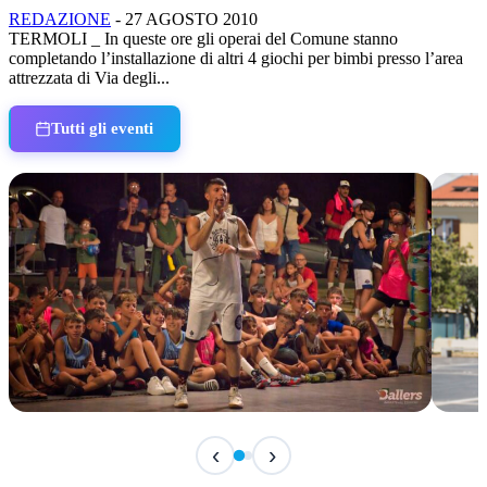
REDAZIONE
-
27 AGOSTO 2010
TERMOLI _ In queste ore gli operai del Comune stanno
completando l’installazione di altri 4 giochi per bimbi presso l’area
attrezzata di Via degli...
Tutti gli eventi
IN CORSO
IN 
‹
›
Classic Contest 3vs3 Memorial Michele
Fest