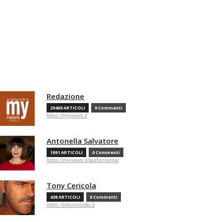
Redazione
29409 ARTICOLI
0 Commenti
https://mynews.it
Antonella Salvatore
1091 ARTICOLI
0 Commenti
https://mynews.it/author/ansa/
Tony Cericola
438 ARTICOLI
0 Commenti
https://microstudio.it