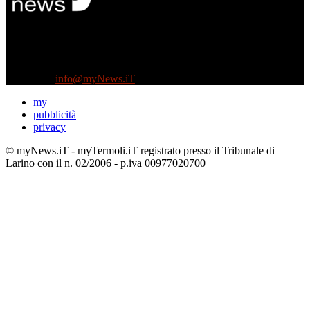
Diretto da Antonella Salvatore
Testata indipendente fondata nel 2005:
non riceve e non ha mai ricevuto nessun finanziamento pubblico.
Tel +39 3935496623
Contattaci:
info@myNews.iT
my
pubblicità
privacy
© myNews.iT - myTermoli.iT registrato presso il Tribunale di
Larino con il n. 02/2006 - p.iva 00977020700