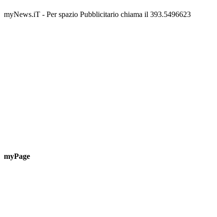
Guardascione
ediz
📅 6 Agosto 2026 · 09:00 · 📍 Lungomare C. Colombo
📅 7 A
myNews.iT - Per spazio Pubblicitario chiama il 393.5496623
myPage