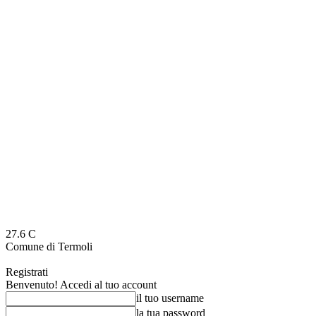
27.6
C
Comune di Termoli
Registrati
Benvenuto! Accedi al tuo account
il tuo username
la tua password