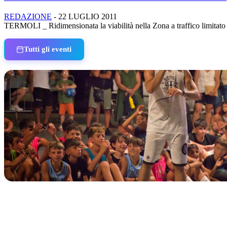
REDAZIONE
-
22 LUGLIO 2011
TERMOLI _ Ridimensionata la viabilità nella Zona a traffico limitato d
Tutti gli eventi
IN CORSO
Classic Contest 3vs3 Memorial Michele Guardascione
📅 6 Agosto 2026 · 09:00 · 📍 Lungomare C. Colombo