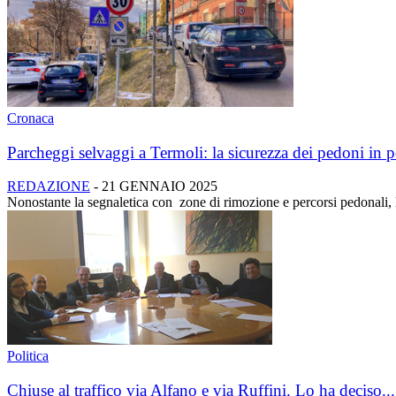
Cronaca
Parcheggi selvaggi a Termoli: la sicurezza dei pedoni in pe
REDAZIONE
-
21 GENNAIO 2025
Nonostante la segnaletica con zone di rimozione e percorsi pedonali, 
Politica
Chiuse al traffico via Alfano e via Ruffini. Lo ha deciso...