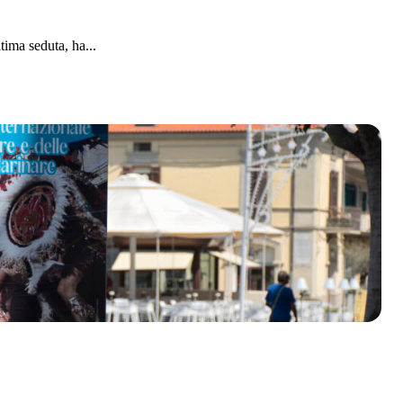
tima seduta, ha...
olklore - 41ª edizione
io Veneto