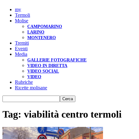
my
Termoli
Molise
CAMPOMARINO
LARINO
MONTENERO
Tremiti
Eventi
Media
GALLERIE FOTOGRAFICHE
VIDEO IN DIRETTA
VIDEO SOCIAL
VIDEO
Rubriche
Ricette molisane
Tag: viabilità centro termoli