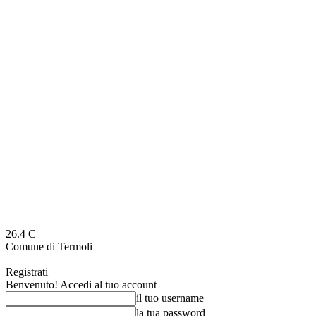
26.4
C
Comune di Termoli
Registrati
Benvenuto! Accedi al tuo account
il tuo username
la tua password