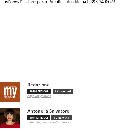
myNews.iT - Per spazio Pubblicitario chiama il 393.5496623
Redazione
29409 ARTICOLI
0 Commenti
https://mynews.it
Antonella Salvatore
1091 ARTICOLI
0 Commenti
https://mynews.it/author/ansa/