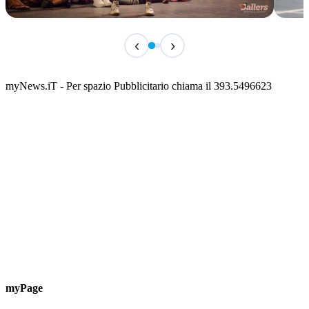
TERMINATO
TER
‹
›
Classic Contest 3vs3 Memorial Michele
Fest
Guardascione
ediz
📅 6 Agosto 2026 · 09:00 · 📍 Lungomare C. Colombo
📅 7 A
myNews.iT - Per spazio Pubblicitario chiama il 393.5496623
myPage