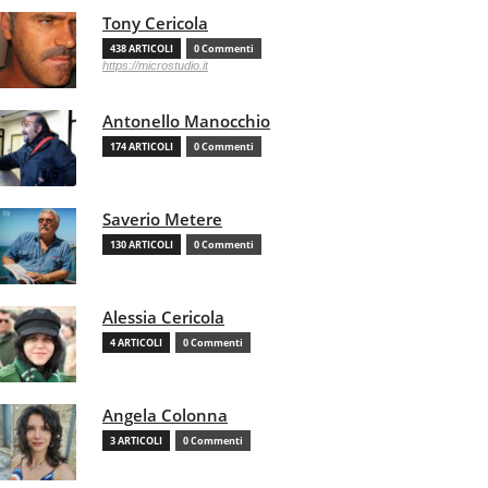
Tony Cericola
438 ARTICOLI
0 Commenti
https://microstudio.it
Antonello Manocchio
174 ARTICOLI
0 Commenti
Saverio Metere
130 ARTICOLI
0 Commenti
Alessia Cericola
4 ARTICOLI
0 Commenti
Angela Colonna
3 ARTICOLI
0 Commenti