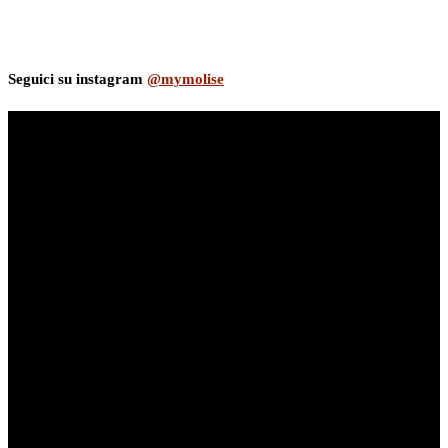
Seguici su instagram
@mymolise
myNews.iT - Per spazio Pubblicitario chiama il 393.5496623