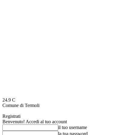
24.9
C
Comune di Termoli
Registrati
Benvenuto! Accedi al tuo account
il tuo username
la tua password