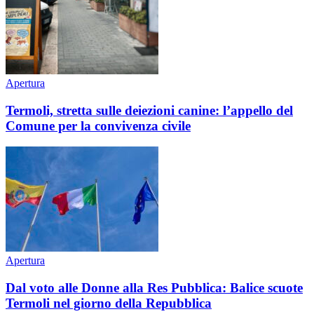
Apertura
Termoli, stretta sulle deiezioni canine: l’appello del
Comune per la convivenza civile
Apertura
Dal voto alle Donne alla Res Pubblica: Balice scuote
Termoli nel giorno della Repubblica