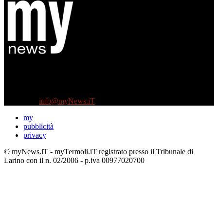
Diretto da Antonella Salvatore
Testata indipendente fondata nel 2005:
non riceve e non ha mai ricevuto nessun finanziamento pubblico.
Tel +39 3935496623
Contattaci:
info@myNews.iT
my
pubblicità
privacy
© myNews.iT - myTermoli.iT registrato presso il Tribunale di
Larino con il n. 02/2006 - p.iva 00977020700