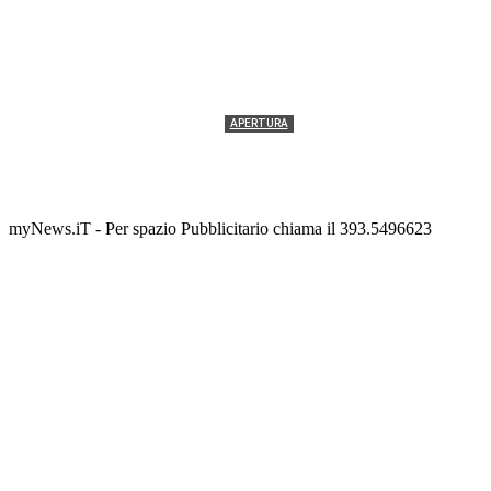
APERTURA
Termolesi, la foto di gruppo torna a riempire la
scalinata del folklore
Tony Cericola
-
2 AGOSTO 2026
myNews.iT - Per spazio Pubblicitario chiama il 393.5496623