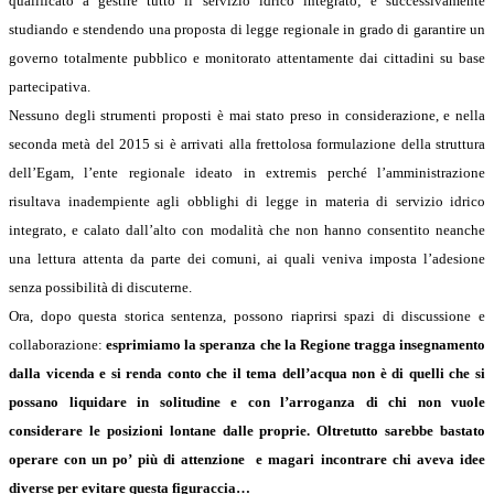
qualificato a gestire tutto il servizio idrico integrato; e successivamente
studiando e stendendo una proposta di legge regionale in grado di garantire un
governo totalmente pubblico e monitorato attentamente dai cittadini su base
partecipativa.
Nessuno degli strumenti proposti è mai stato preso in considerazione, e nella
seconda metà del 2015 si è arrivati alla frettolosa formulazione della struttura
dell’Egam, l’ente regionale ideato in extremis perché l’amministrazione
risultava inadempiente agli obblighi di legge in materia di servizio idrico
integrato, e calato dall’alto con modalità che non hanno consentito neanche
una lettura attenta da parte dei comuni, ai quali veniva imposta l’adesione
senza possibilità di discuterne.
Ora, dopo questa storica sentenza, possono riaprirsi spazi di discussione e
collaborazione:
esprimiamo la speranza che la Regione tragga insegnamento
dalla vicenda e si renda conto che il tema dell’acqua non è di quelli che si
possano liquidare in solitudine e con l’arroganza di chi non vuole
considerare le posizioni lontane dalle proprie. Oltretutto sarebbe bastato
operare con un po’ più di attenzione e magari incontrare chi aveva idee
diverse per evitare questa figuraccia…