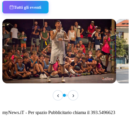
Tutti gli eventi
IN CORSO
IN 
‹
›
Classic Contest 3vs3 Memorial Michele
Fest
Guardascione
ediz
📅 6 Agosto 2026 · 09:00 · 📍 Lungomare C. Colombo
📅 7 A
myNews.iT - Per spazio Pubblicitario chiama il 393.5496623