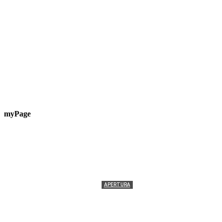
myPage
APERTURA
Termolesi, la foto di gruppo torna a riempire la
scalinata del folklore
Tony Cericola
-
2 AGOSTO 2026