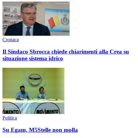
Cronaca
Il Sindaco Sbrocca chiede chiarimenti alla Crea su
situazione sistema idrico
Politica
Su Egam, M5Stelle non molla