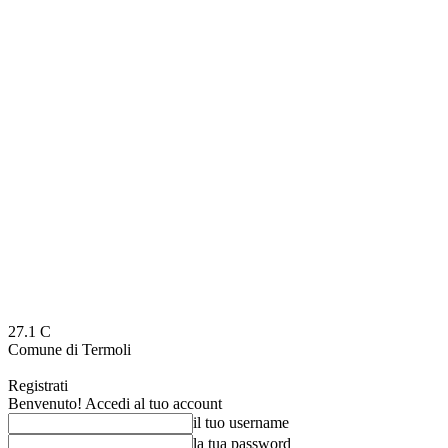
27.1
C
Comune di Termoli
Registrati
Benvenuto! Accedi al tuo account
il tuo username
la tua password