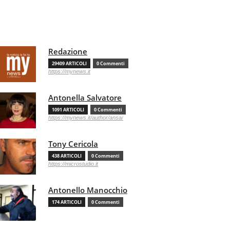
Redazione
29409 ARTICOLI
0 Commenti
https://mynews.it
Antonella Salvatore
1091 ARTICOLI
0 Commenti
https://mynews.it/author/ansa/
Tony Cericola
438 ARTICOLI
0 Commenti
https://microstudio.it
Antonello Manocchio
174 ARTICOLI
0 Commenti