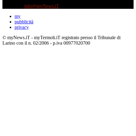
Tel +39 3935496623
Contattaci:
info@myNews.iT
my
pubblicità
privacy
© myNews.iT - myTermoli.iT registrato presso il Tribunale di
Larino con il n. 02/2006 - p.iva 00977020700