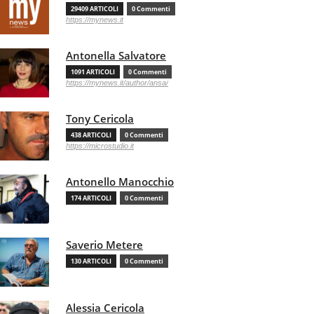
29409 ARTICOLI
0 Commenti
https://mynews.it
Antonella Salvatore
1091 ARTICOLI
0 Commenti
https://mynews.it/author/ansa/
Tony Cericola
438 ARTICOLI
0 Commenti
https://microstudio.it
Antonello Manocchio
174 ARTICOLI
0 Commenti
Saverio Metere
130 ARTICOLI
0 Commenti
Alessia Cericola