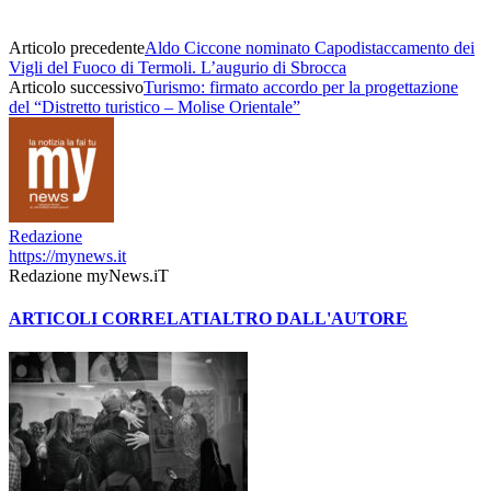
Articolo precedente
Aldo Ciccone nominato Capodistaccamento dei
Vigli del Fuoco di Termoli. L’augurio di Sbrocca
Articolo successivo
Turismo: firmato accordo per la progettazione
del “Distretto turistico – Molise Orientale”
Redazione
https://mynews.it
Redazione myNews.iT
ARTICOLI CORRELATI
ALTRO DALL'AUTORE