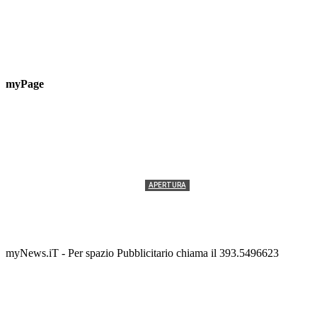
myPage
APERTURA
Termolesi, la foto di gruppo torna a riempire la
scalinata del folklore
Tony Cericola
-
2 AGOSTO 2026
myNews.iT - Per spazio Pubblicitario chiama il 393.5496623