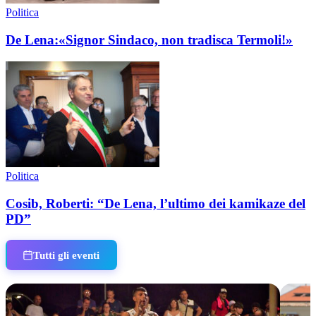
Politica
De Lena:«Signor Sindaco, non tradisca Termoli!»
Politica
Cosib, Roberti: “De Lena, l’ultimo dei kamikaze del
PD”
Tutti gli eventi