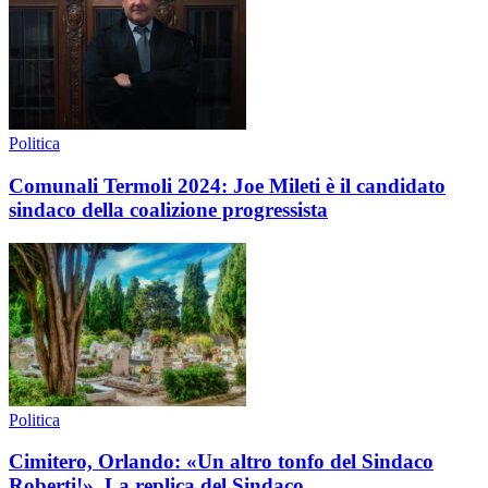
Politica
Comunali Termoli 2024: Joe Mileti è il candidato
sindaco della coalizione progressista
Politica
Cimitero, Orlando: «Un altro tonfo del Sindaco
Roberti!». La replica del Sindaco