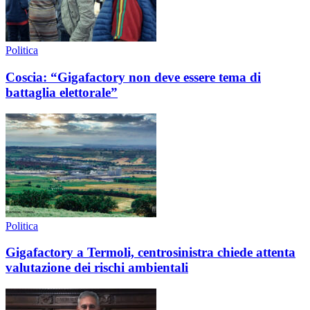
Politica
Coscia: “Gigafactory non deve essere tema di
battaglia elettorale”
Politica
Gigafactory a Termoli, centrosinistra chiede attenta
valutazione dei rischi ambientali