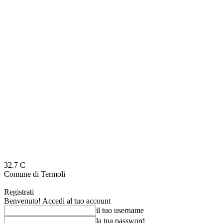
32.7
C
Comune di Termoli
Registrati
Benvenuto! Accedi al tuo account
il tuo username
la tua password