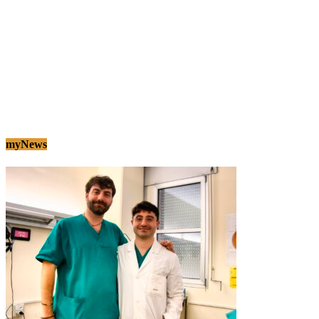
myNews