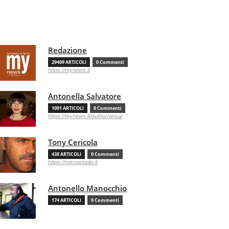
Redazione
29409 ARTICOLI
0 Commenti
https://mynews.it
Antonella Salvatore
1091 ARTICOLI
0 Commenti
https://mynews.it/author/ansa/
Tony Cericola
438 ARTICOLI
0 Commenti
https://microstudio.it
Antonello Manocchio
174 ARTICOLI
0 Commenti