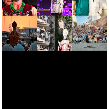
myNews.iT - Per spazio Pubblicitario chiama il 393.5496623