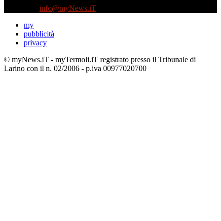
Contattaci:
info@myNews.iT
my
pubblicità
privacy
© myNews.iT - myTermoli.iT registrato presso il Tribunale di
Larino con il n. 02/2006 - p.iva 00977020700