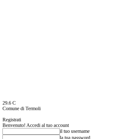
29.6
C
Comune di Termoli
Registrati
Benvenuto! Accedi al tuo account
il tuo username
la tua password