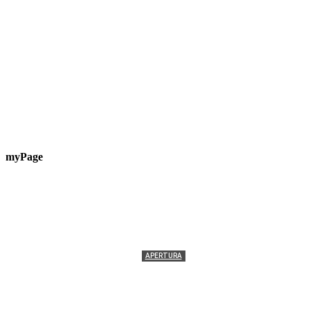
myPage
APERTURA
Termolesi, la foto di gruppo torna a riempire la
scalinata del folklore
Tony Cericola
-
2 AGOSTO 2026