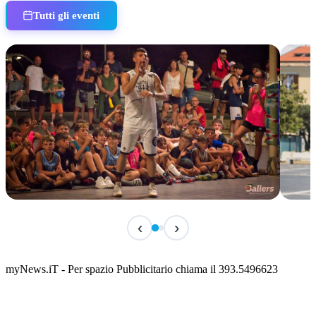
Tutti gli eventi
IN CORSO
IN 
‹
›
Classic Contest 3vs3 Memorial Michele
Fest
Guardascione
ediz
📅 6 Agosto 2026 · 09:00 · 📍 Lungomare C. Colombo
📅 7 A
myNews.iT - Per spazio Pubblicitario chiama il 393.5496623