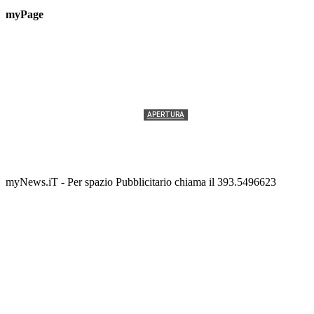
myPage
APERTURA
Termolesi, la foto di gruppo torna a riempire la
scalinata del folklore
Tony Cericola
-
2 AGOSTO 2026
myNews.iT - Per spazio Pubblicitario chiama il 393.5496623