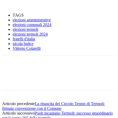
TAGS
elezioni amministrative
elezioni comunali 2024
elezioni termoli
elezioni termoli 2024
fratelli d'italia
nicola balice
Vittorio Colarelli
Articolo precedente
La rinascita del Circolo Tennis di Termoli:
firmata convenzione con il Comune
Articolo successivo
Pooh incantano Termoli: successo straordinario
per la tappa “0” della tournée