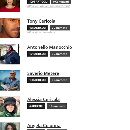
1091 ARTICOLI
0 Commenti
https://mynews.it/author/ansa/
Tony Cericola
438 ARTICOLI
0 Commenti
https://microstudio.it
Antonello Manocchio
174 ARTICOLI
0 Commenti
Saverio Metere
130 ARTICOLI
0 Commenti
Alessia Cericola
4 ARTICOLI
0 Commenti
Angela Colonna