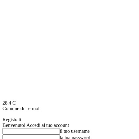
28.4
C
Comune di Termoli
Registrati
Benvenuto! Accedi al tuo account
il tuo username
la tua password