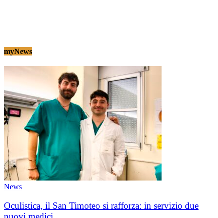
myNews
News
Oculistica, il San Timoteo si rafforza: in servizio due
nuovi medici