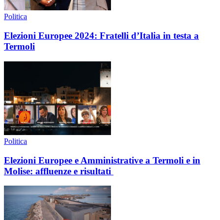
Politica
Elezioni Europee 2024: Fratelli d’Italia in testa a
Termoli
Politica
Elezioni Europee e Amministrative a Termoli e in
Molise: affluenze e risultati