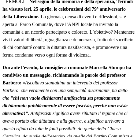
TERMOLI –
Nel segno della memoria e della speranza, Termoli
ha vissuto ieri, 25 aprile, le celebrazioni del 79° anniversario
della Liberazione.
La giornata, densa di eventi e riflessioni, si è
aperta al Parco Comunale, dove l’ANPI locale ha invitato la
comunità a un ricordo partecipato e colorato. L’obiettivo? Mantenere
vivi i valori di libertà, uguaglianza e democrazia, frutto del sacrificio
di chi combatté contro la dittatura nazifascista, e promuovere una
ferma condanna verso ogni forma di violenza.
Durante l’evento, la consigliera comunale Marcella Stumpo ha
condiviso un messaggio, richiamando le parole del professor
Barbero:
«
Ascoltavo stamattina un intervento del professor
Barbero, che veramente con una semplicità disarmante, ha detto
che
”chi non vuole dichiararsi antifascista sta praticamente
dichiarando pubblicamente di essere fascista, perché non esiste
alternativa!”.
Antifascisti significa avere rifiutato il regime che ci
aveva portato alla dittatura e alla guerra, e significa arrivare a
questo rifiuto da tutte le fonti possibili: da quelle della Chiesa
Cattolica, da quelle dell’esercito, da quelle del Partito Comunista e