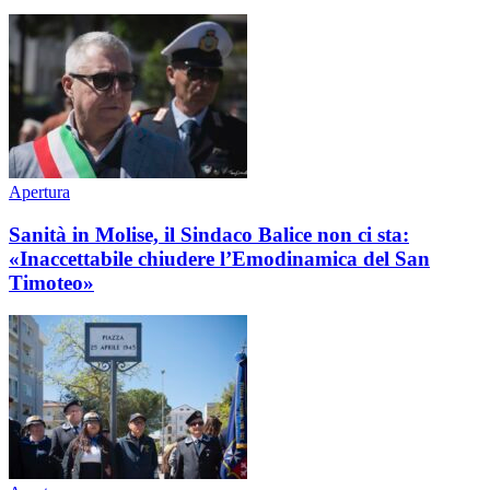
Apertura
Sanità in Molise, il Sindaco Balice non ci sta:
«Inaccettabile chiudere l’Emodinamica del San
Timoteo»