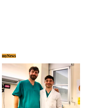
myNews