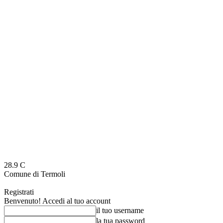
28.9
C
Comune di Termoli
Registrati
Benvenuto! Accedi al tuo account
il tuo username
la tua password