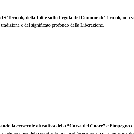
IS Termoli, della Lilt e sotto l’egida del Comune di Termoli,
non so
 tradizione e del significato profondo della Liberazione.
oniando la crescente attrattiva della “Corsa del Cuore” e l’impegno 
a celebrazione dello sport e della vita all’aria aperta, con i partecipant