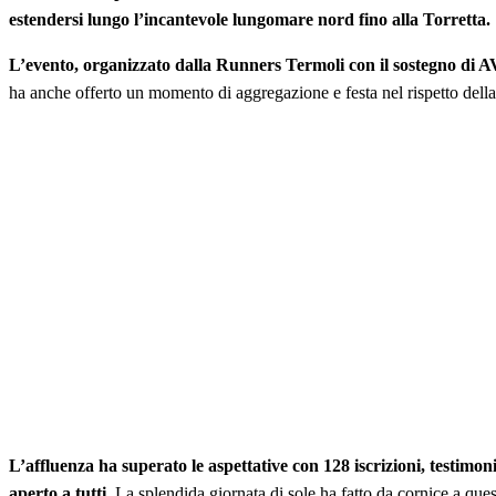
estendersi lungo l’incantevole lungomare nord fino alla Torretta.
L’evento, organizzato dalla Runners Termoli con il sostegno di AV
ha anche offerto un momento di aggregazione e festa nel rispetto della
L’affluenza ha superato le aspettative con 128 iscrizioni, testim
aperto a tutti.
La splendida giornata di sole ha fatto da cornice a quest