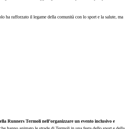
lo ha rafforzato il legame della comunità con lo sport e la salute, ma
della Runners Termoli nell’organizzare un evento inclusivo e
i che hanno animato le strade di Termoli in una festa dello sport e della