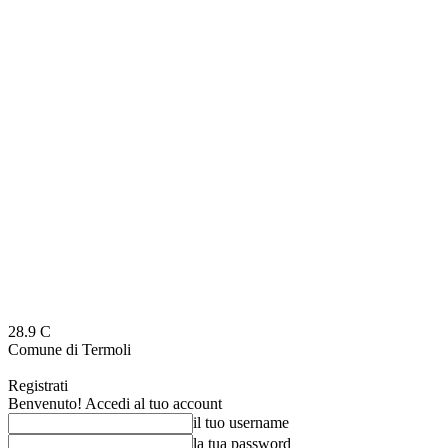
28.9
C
Comune di Termoli
Registrati
Benvenuto! Accedi al tuo account
il tuo username
la tua password