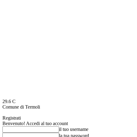
29.6
C
Comune di Termoli
Registrati
Benvenuto! Accedi al tuo account
il tuo username
la tua password