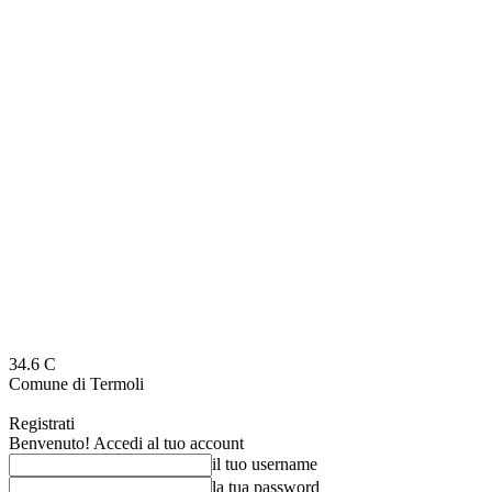
34.6
C
Comune di Termoli
Registrati
Benvenuto! Accedi al tuo account
il tuo username
la tua password