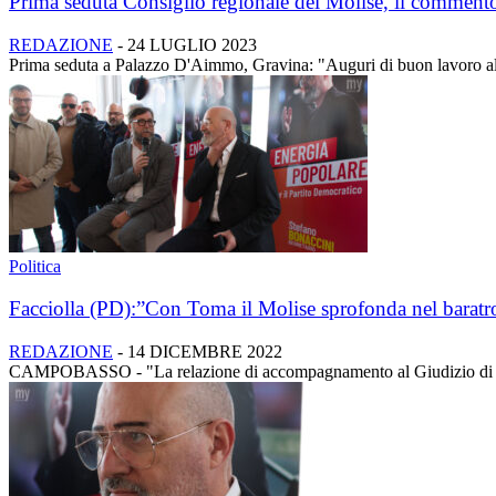
Prima seduta Consiglio regionale del Molise, il comment
REDAZIONE
-
24 LUGLIO 2023
Prima seduta a Palazzo D'Aimmo, Gravina: "Auguri di buon lavoro al 
Politica
Facciolla (PD):”Con Toma il Molise sprofonda nel baratro
REDAZIONE
-
14 DICEMBRE 2022
CAMPOBASSO - "La relazione di accompagnamento al Giudizio di parif