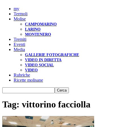
my
Termoli
Molise
CAMPOMARINO
LARINO
MONTENERO
Tremiti
Eventi
Media
GALLERIE FOTOGRAFICHE
VIDEO IN DIRETTA
VIDEO SOCIAL
VIDEO
Rubriche
Ricette molisane
Tag: vittorino facciolla