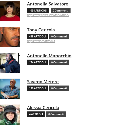
Antonella Salvatore
1091 ARTICOLI
0 Commenti
https://mynews.it/author/ansa/
Tony Cericola
438 ARTICOLI
0 Commenti
https://microstudio.it
Antonello Manocchio
174 ARTICOLI
0 Commenti
Saverio Metere
130 ARTICOLI
0 Commenti
Alessia Cericola
4 ARTICOLI
0 Commenti