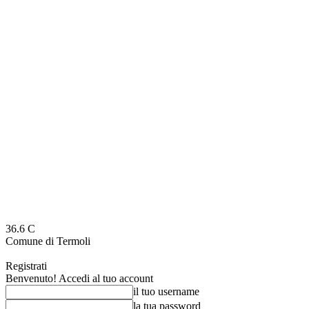
36.6
C
Comune di Termoli
Registrati
Benvenuto! Accedi al tuo account
il tuo username
la tua password