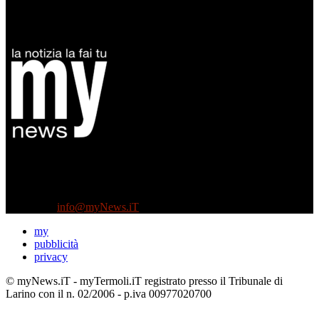
Diretto da Antonella Salvatore
Testata indipendente fondata nel 2005:
non riceve e non ha mai ricevuto nessun finanziamento pubblico.
Tel +39 3935496623
Contattaci:
info@myNews.iT
my
pubblicità
privacy
© myNews.iT - myTermoli.iT registrato presso il Tribunale di
Larino con il n. 02/2006 - p.iva 00977020700