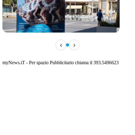
IN ARRIVO
‹
›
Festival Internazionale del Folklore - 41a
edizione
📅 7 Agosto 2026 · 21:00 · 📍 Piazza Vittorio Veneto
myNews.iT - Per spazio Pubblicitario chiama il 393.5496623