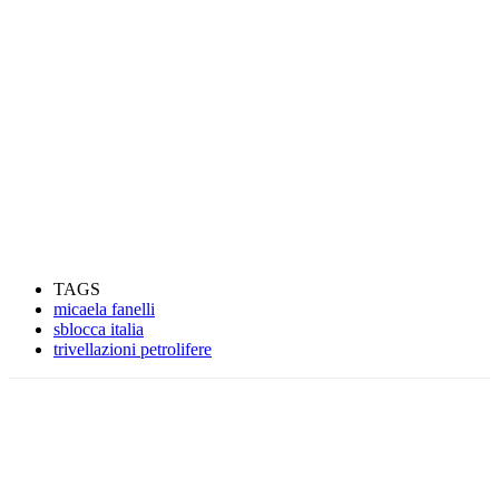
TAGS
micaela fanelli
sblocca italia
trivellazioni petrolifere