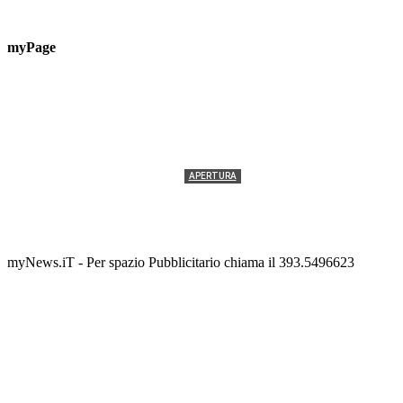
myPage
APERTURA
Termolesi, la foto di gruppo torna a riempire la
scalinata del folklore
Tony Cericola
-
2 AGOSTO 2026
myNews.iT - Per spazio Pubblicitario chiama il 393.5496623