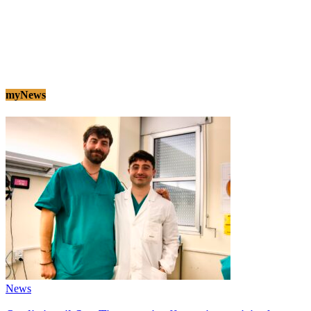
myNews
News