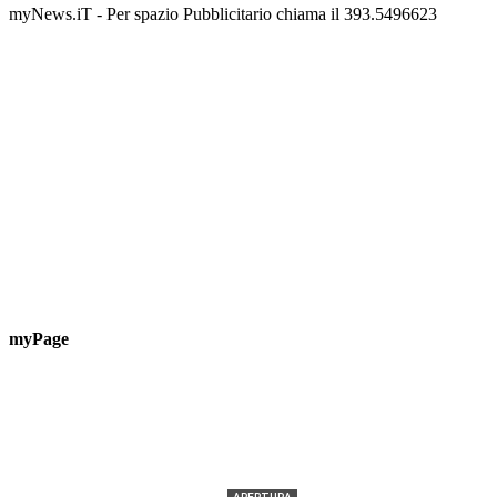
📅 6 Agosto 2026 · 09:00 · 📍 Lungomare C. Colombo
📅 7 A
myNews.iT - Per spazio Pubblicitario chiama il 393.5496623
myPage