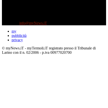
Diretto da Antonella Salvatore
Testata indipendente fondata nel 2005:
non riceve e non ha mai ricevuto nessun finanziamento pubblico.
Tel +39 3935496623
Contattaci:
info@myNews.iT
my
pubblicità
privacy
© myNews.iT - myTermoli.iT registrato presso il Tribunale di
Larino con il n. 02/2006 - p.iva 00977020700