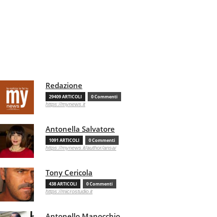
Redazione
29409 ARTICOLI
0 Commenti
https://mynews.it
Antonella Salvatore
1091 ARTICOLI
0 Commenti
https://mynews.it/author/ansa/
Tony Cericola
438 ARTICOLI
0 Commenti
https://microstudio.it
Antonello Manocchio