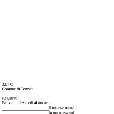
32.7
C
Comune di Termoli
Registrati
Benvenuto! Accedi al tuo account
il tuo username
la tua password