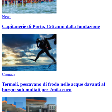
News
Capitanerie di Porto, 156 anni dalla fondazione
Cronaca
Termoli, pescavano di frodo nelle acque davanti al
borgo: sub multati per 2mila euro