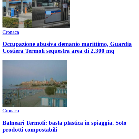
Cronaca
Occupazione abusiva demanio marittimo, Guardia
Costiera Termoli sequestra area di 2.300 mq
Cronaca
Balneari Termoli: basta plastica in spiaggia. Solo
prodotti compostabili