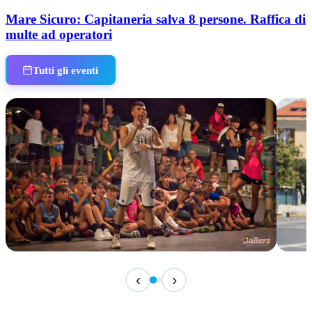
Mare Sicuro: Capitaneria salva 8 persone. Raffica di
multe ad operatori
Tutti gli eventi
IN CORSO
IN 
‹
›
Classic Contest 3vs3 Memorial Michele
Fest
Guardascione
ediz