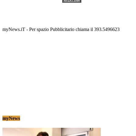
APERTURA
Termolesi, la foto di gruppo torna a riempire la
scalinata del folklore
Tony Cericola
-
2 AGOSTO 2026
myNews.iT - Per spazio Pubblicitario chiama il 393.5496623
myNews