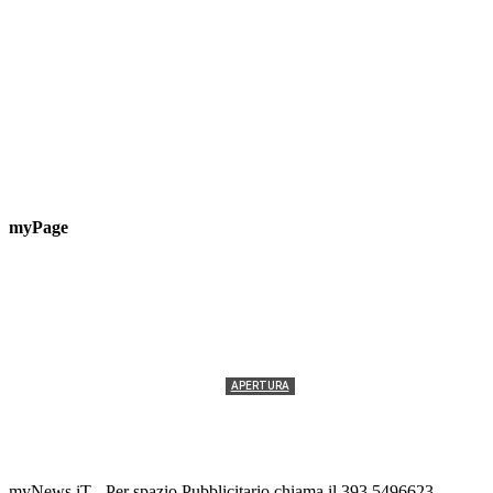
myPage
APERTURA
Termolesi, la foto di gruppo torna a riempire la
scalinata del folklore
Tony Cericola
-
2 AGOSTO 2026
myNews.iT - Per spazio Pubblicitario chiama il 393.5496623