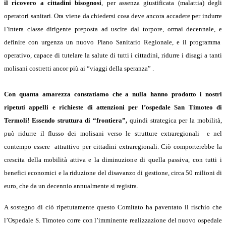
il ricovero a cittadini bisognosi
, per assenza giustificata (malattia) degli
operatori sanitari.
Ora viene da chiedersi cosa deve ancora accadere per indurre
l’intera classe dirigente preposta ad uscire dal torpore, ormai decennale, e
definire con urgenza un nuovo Piano Sanitario Regionale, e il programma
operativo, capace di tutelare la salute di tutti i cittadini, ridurre i disagi a tanti
molisani costretti ancor più ai “viaggi della speranza” .
Con quanta amarezza constatiamo che a nulla hanno prodotto i nostri
ripetuti appelli e richieste di attenzioni per l’ospedale San Timoteo di
Termoli! Essendo struttura di “frontiera”,
quindi strategica per la mobilità,
può ridurre il flusso dei molisani verso le strutture extraregionali e nel
contempo essere attrattivo per cittadini extraregionali. Ciò comporterebbe la
crescita della mobilità attiva e la diminuzione di quella passiva, con tutti i
benefici economici e la riduzione del disavanzo di gestione, circa 50 milioni di
euro, che da un decennio annualmente si registra.
A sostegno di ciò ripetutamente questo Comitato ha paventato il rischio che
l’Ospedale S. Timoteo corre con l’imminente realizzazione del nuovo ospedale