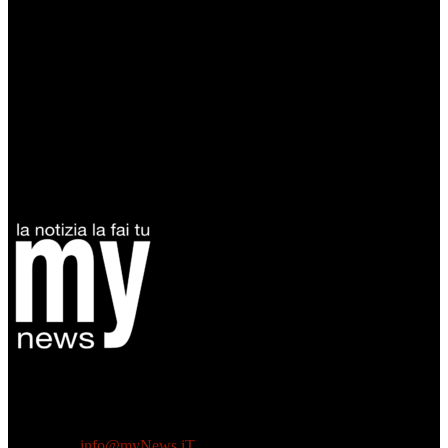
Diretto da Antonella Salvatore
Testata indipendente fondata nel 2005:
non riceve e non ha mai ricevuto nessun finanziamento pubblico.
Tel +39 3935496623
Contattaci:
info@myNews.iT