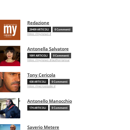
Redazione
29409 ARTICOLI
0 Commenti
https://mynews.it
Antonella Salvatore
1091 ARTICOLI
0 Commenti
https://mynews.it/author/ansa/
Tony Cericola
438 ARTICOLI
0 Commenti
https://microstudio.it
Antonello Manocchio
174 ARTICOLI
0 Commenti
Saverio Metere