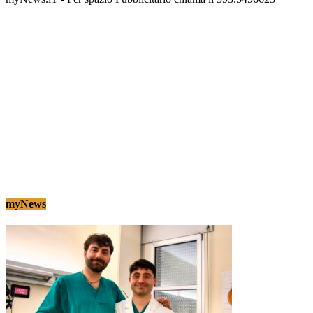
myNews