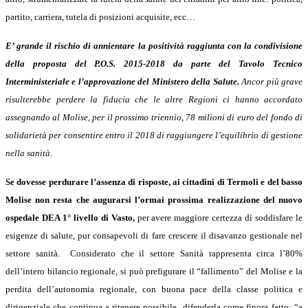
partito, carriera, tutela di posizioni acquisite, ecc…
E’ grande il rischio di annientare la positività raggiunta con la condivisione
della proposta del P.O.S. 2015-2018 da parte del Tavolo Tecnico
Interministeriale e l’approvazione del Ministero della Salute.
Ancor più grave
risulterebbe perdere la fiducia che le altre Regioni ci hanno accordato
assegnando al Molise, per il prossimo triennio, 78 milioni di euro del fondo di
solidarietà per consentire entro il 2018 di raggiungere l’equilibrio di gestione
nella sanità.
Se dovesse perdurare l’assenza di risposte, ai cittadini di Termoli e del basso
Molise non resta che augurarsi l’ormai prossima realizzazione del nuovo
ospedale DEA 1° livello di Vasto,
per avere maggiore certezza di soddisfare le
esigenze di salute, pur consapevoli di fare crescere il disavanzo gestionale nel
settore sanità. Considerato che il settore Sanità rappresenta circa l’80%
dell’intero bilancio regionale, si può prefigurare il “fallimento” del Molise e la
perdita dell’autonomia regionale, con buona pace della classe politica e
dirigenziale che continua a ritenere possibile difenderla come finora fatto: “a