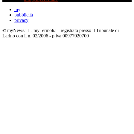
my
pubblicità
privacy
© myNews.iT - myTermoli.iT registrato presso il Tribunale di
Larino con il n. 02/2006 - p.iva 00977020700