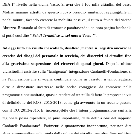
DEA 1° livello nella vicina Vasto. Si avrà che i 100 mila cittadini del basso
Molise saranno attratti da questo nuovo presidio sanitario, raggiungibile in
pochi minuti, facendo crescere la mobilità passiva, il tutto a favore del vicino
Abruzzo. Restando al fatto di cronaca e parafrasando una nota pagina facebook,
si potrà così dire ”
Sei di Termoli se … sei nato a Vasto !
“.
Ad oggi tutto ciò risulta inascoltato, disatteso, mentre si registra ancora: la
crescita dei disagi del personale in servizio, dei disservizi ai cittadini fino
alla gravissima sospensione dei ricoveri di questi giorni.
Dopo le ultime
vicissitudini assistite sulla “famigerata” integrazione Cardarelli-Fondazione, si
ha l’impressione che si voglia continuare, come in passato, a temporeggiare,
oltre a dimostrare incertezze nelle scelte coraggiose da compiere nella
programmazione sanitaria, quasi a rendere ad un nulla di fatto la proposta in via
di definizione del P.O.S. 2015-2018, come già avvenuto in un recente passato
con il P.O. 2013-2015. E’ inconcepibile che l’intera programmazione sanitaria
regionale possa dipendere, se pure importante, dalla definizione del rapporto
Cardarelli-Fondazione! Parimenti è quantomeno inopportuno, per non dire
altro, strumentalizzare la tutela della salute dei cittadini per altro fine: politica,