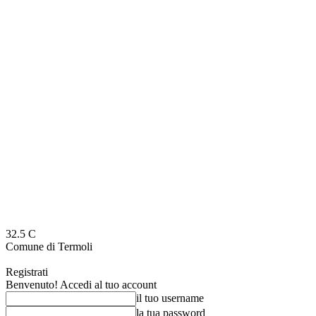
32.5
C
Comune di Termoli
Registrati
Benvenuto! Accedi al tuo account
il tuo username
la tua password