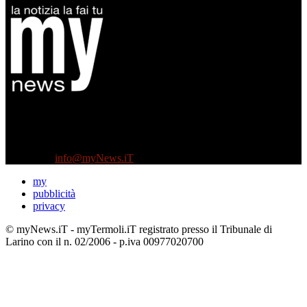
Diretto da Antonella Salvatore
Testata indipendente fondata nel 2005:
non riceve e non ha mai ricevuto nessun finanziamento pubblico.
Tel +39 3935496623
Contattaci:
info@myNews.iT
my
pubblicità
privacy
© myNews.iT - myTermoli.iT registrato presso il Tribunale di
Larino con il n. 02/2006 - p.iva 00977020700