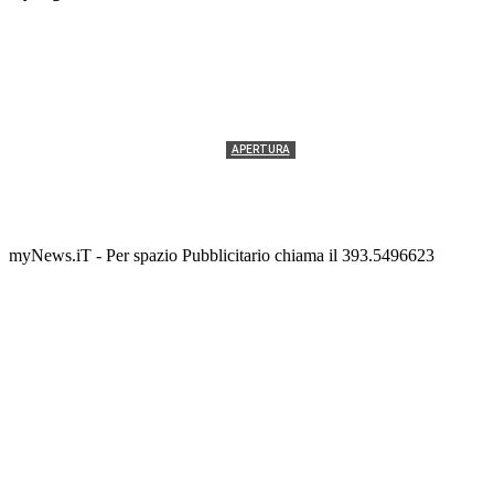
APERTURA
Termolesi, la foto di gruppo torna a riempire la
scalinata del folklore
Tony Cericola
-
2 AGOSTO 2026
myNews.iT - Per spazio Pubblicitario chiama il 393.5496623