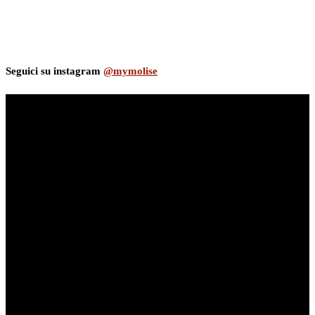
Seguici su instagram
@mymolise
myNews.iT - Per spazio Pubblicitario chiama il 393.5496623