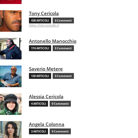
Tony Cericola
438 ARTICOLI
0 Commenti
https://microstudio.it
Antonello Manocchio
174 ARTICOLI
0 Commenti
Saverio Metere
130 ARTICOLI
0 Commenti
Alessia Cericola
4 ARTICOLI
0 Commenti
Angela Colonna
3 ARTICOLI
0 Commenti