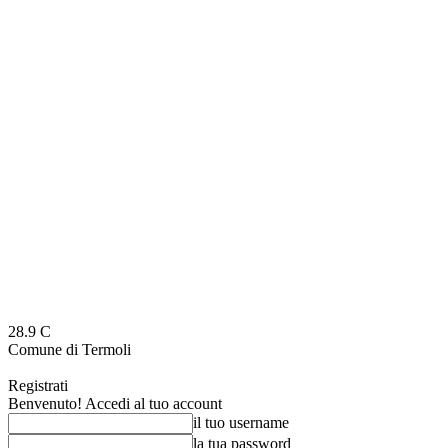
28.9
C
Comune di Termoli
Registrati
Benvenuto! Accedi al tuo account
il tuo username
la tua password