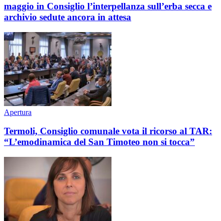
maggio in Consiglio l’interpellanza sull’erba secca e
archivio sedute ancora in attesa
Apertura
Termoli, Consiglio comunale vota il ricorso al TAR:
“L’emodinamica del San Timoteo non si tocca”