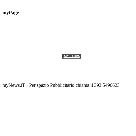
myPage
APERTURA
Termolesi, la foto di gruppo torna a riempire la
scalinata del folklore
Tony Cericola
-
2 AGOSTO 2026
myNews.iT - Per spazio Pubblicitario chiama il 393.5496623