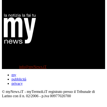
Diretto da Antonella Salvatore
Testata indipendente fondata nel 2005:
non riceve e non ha mai ricevuto nessun finanziamento pubblico.
Tel +39 3935496623
Contattaci:
info@myNews.iT
my
pubblicità
privacy
© myNews.iT - myTermoli.iT registrato presso il Tribunale di
Larino con il n. 02/2006 - p.iva 00977020700