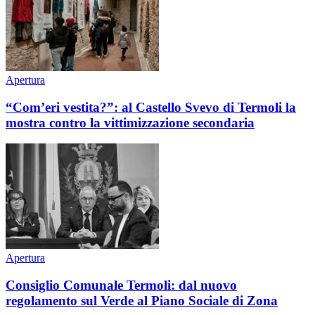
Apertura
“Com’eri vestita?”: al Castello Svevo di Termoli la
mostra contro la vittimizzazione secondaria
Apertura
Consiglio Comunale Termoli: dal nuovo
regolamento sul Verde al Piano Sociale di Zona