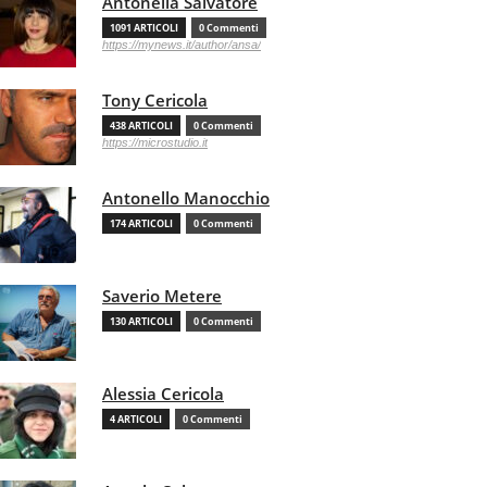
Antonella Salvatore
1091 ARTICOLI
0 Commenti
https://mynews.it/author/ansa/
Tony Cericola
438 ARTICOLI
0 Commenti
https://microstudio.it
Antonello Manocchio
174 ARTICOLI
0 Commenti
Saverio Metere
130 ARTICOLI
0 Commenti
Alessia Cericola
4 ARTICOLI
0 Commenti