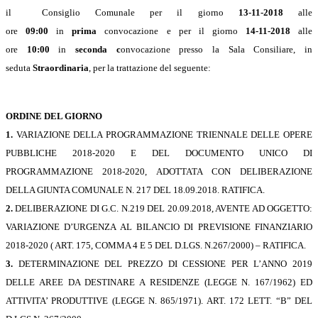
il Consiglio Comunale per il giorno
13-11-2018
alle
ore
09:00
in
prima
convocazione e per il giorno
14-11-2018
alle
ore
10:00
in
seconda c
onvocazione presso la Sala Consiliare, in
seduta
Straordinaria
, per la trattazione del seguente:
ORDINE DEL GIORNO
1.
VARIAZIONE DELLA PROGRAMMAZIONE TRIENNALE DELLE OPERE
PUBBLICHE 2018-2020 E DEL DOCUMENTO UNICO DI
PROGRAMMAZIONE 2018-2020, ADOTTATA CON DELIBERAZIONE
DELLA GIUNTA COMUNALE N. 217 DEL 18.09.2018. RATIFICA.
2.
DELIBERAZIONE DI G.C. N.219 DEL 20.09.2018, AVENTE AD OGGETTO:
VARIAZIONE D’URGENZA AL BILANCIO DI PREVISIONE FINANZIARIO
2018-2020 ( ART. 175, COMMA 4 E 5 DEL D.LGS. N.267/2000) – RATIFICA.
3.
DETERMINAZIONE DEL PREZZO DI CESSIONE PER L’ANNO 2019
DELLE AREE DA DESTINARE A RESIDENZE (LEGGE N. 167/1962) ED
ATTIVITA’ PRODUTTIVE (LEGGE N. 865/1971). ART. 172 LETT. “B” DEL