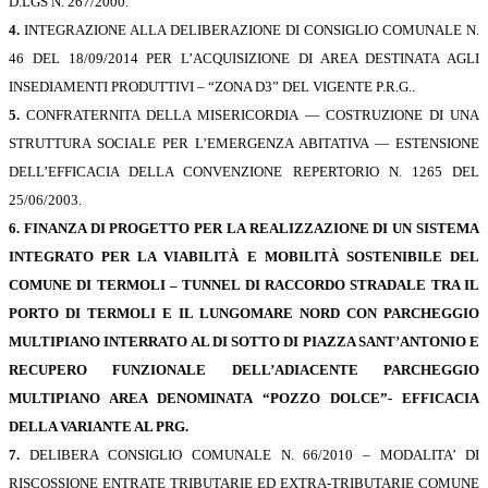
D.LGS N. 267/2000.
4.
INTEGRAZIONE ALLA DELIBERAZIONE DI CONSIGLIO COMUNALE N.
46 DEL 18/09/2014 PER L’ACQUISIZIONE DI AREA DESTINATA AGLI
INSEDIAMENTI PRODUTTIVI – “ZONA D3” DEL VIGENTE P.R.G..
5.
CONFRATERNITA DELLA MISERICORDIA — COSTRUZIONE DI UNA
STRUTTURA SOCIALE PER L’EMERGENZA ABITATIVA — ESTENSIONE
DELL’EFFICACIA DELLA CONVENZIONE REPERTORIO N. 1265 DEL
25/06/2003.
6.
FINANZA DI PROGETTO PER LA REALIZZAZIONE DI UN SISTEMA
INTEGRATO PER LA VIABILITÀ E MOBILITÀ SOSTENIBILE DEL
COMUNE DI TERMOLI – TUNNEL DI RACCORDO STRADALE TRA IL
PORTO DI TERMOLI E IL LUNGOMARE NORD CON PARCHEGGIO
MULTIPIANO INTERRATO AL DI SOTTO DI PIAZZA SANT’ANTON
IO E
RECUPERO FUNZIONALE DELL’ADIACENTE PARCHEGGIO
MULTIPIANO AREA DENOMINATA “POZZO DOLCE”- EFFICACIA
DELLA VARIANTE AL PRG.
7.
DELIBERA CONSIGLIO COMUNALE N. 66/2010 – MODALITA’ DI
RISCOSSIONE ENTRATE TRIBUTARIE ED EXTRA-TRIBUTARIE COMUNE