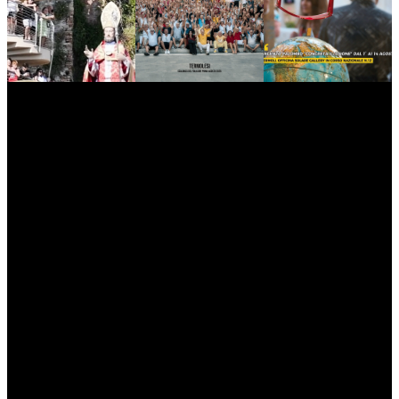
myNews.iT - Per spazio Pubblicitario chiama il 393.5496623