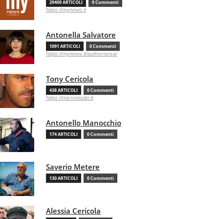
29409 ARTICOLI
0 Commenti
https://mynews.it
Antonella Salvatore
1091 ARTICOLI
0 Commenti
https://mynews.it/author/ansa/
Tony Cericola
438 ARTICOLI
0 Commenti
https://microstudio.it
Antonello Manocchio
174 ARTICOLI
0 Commenti
Saverio Metere
130 ARTICOLI
0 Commenti
Alessia Cericola