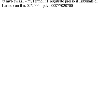
© myNews.iT - myTermoli.iT registrato presso il Tribunale di
Larino con il n. 02/2006 - p.iva 00977020700