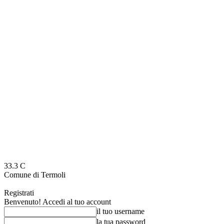
33.3
C
Comune di Termoli
Registrati
Benvenuto! Accedi al tuo account
il tuo username
la tua password