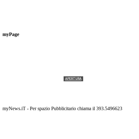
myPage
APERTURA
Termolesi, la foto di gruppo torna a riempire la
scalinata del folklore
Tony Cericola
-
2 AGOSTO 2026
myNews.iT - Per spazio Pubblicitario chiama il 393.5496623