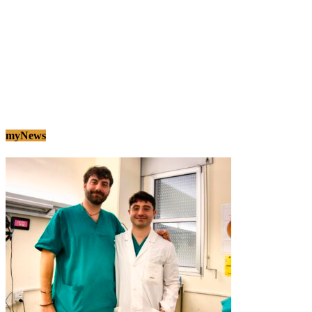
myNews