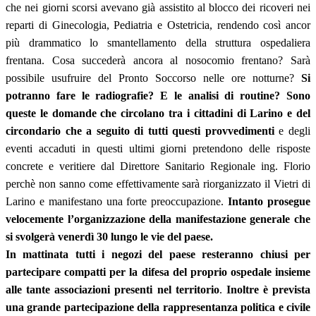
che nei giorni scorsi avevano già assistito al blocco dei ricoveri nei
reparti di Ginecologia, Pediatria e Ostetricia, rendendo così ancor
più drammatico lo smantellamento della struttura ospedaliera
frentana. Cosa succederà ancora al nosocomio frentano? Sarà
possibile usufruire del Pronto Soccorso nelle ore notturne?
Si
potranno fare le radiografie? E le analisi di routine? Sono
queste le domande che circolano tra i cittadini di Larino e del
circondario che a seguito di tutti questi provvedimenti
e degli
eventi accaduti in questi ultimi giorni pretendono delle risposte
concrete e veritiere dal Direttore Sanitario Regionale ing. Florio
perchè non sanno come effettivamente sarà riorganizzato il Vietri di
Larino e manifestano una forte preoccupazione.
Intanto prosegue
velocemente l’organizzazione della manifestazione generale che
si svolgerà venerdì 30 lungo le vie del paese.
In mattinata tutti i negozi del paese resteranno chiusi per
partecipare compatti per la difesa del proprio ospedale insieme
alle tante associazioni presenti nel territorio
.
Inoltre è prevista
una grande partecipazione della rappresentanza politica e civile