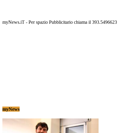
Termolesi, la foto di gruppo torna a riempire la
scalinata del folklore
Tony Cericola
-
2 AGOSTO 2026
myNews.iT - Per spazio Pubblicitario chiama il 393.5496623
myNews