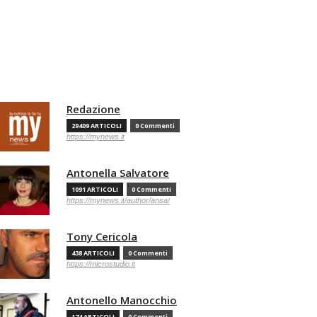
Redazione
29409 ARTICOLI
0 Commenti
https://mynews.it
Antonella Salvatore
1091 ARTICOLI
0 Commenti
https://mynews.it/author/ansa/
Tony Cericola
438 ARTICOLI
0 Commenti
https://microstudio.it
Antonello Manocchio
174 ARTICOLI
0 Commenti