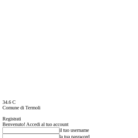
34.6
C
Comune di Termoli
Registrati
Benvenuto! Accedi al tuo account
il tuo username
la tua password