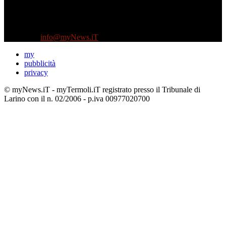
Diretto da Antonella Salvatore
Testata indipendente fondata nel 2005:
non riceve e non ha mai ricevuto nessun finanziamento pubblico.
Tel +39 3935496623
Contattaci:
info@myNews.iT
my
pubblicità
privacy
© myNews.iT - myTermoli.iT registrato presso il Tribunale di
Larino con il n. 02/2006 - p.iva 00977020700