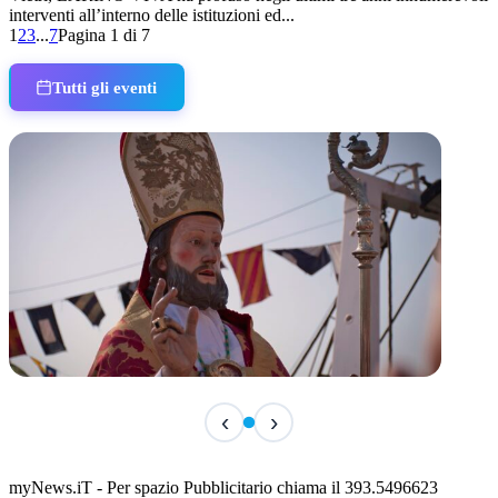
interventi all’interno delle istituzioni ed...
1
2
3
...
7
Pagina 1 di 7
Tutti gli eventi
TERMINATO
‹
›
San Basso 2026 - il programma delle feste
📅 3 Agosto 2026 · 08:00 · 📍 Porto
myNews.iT - Per spazio Pubblicitario chiama il 393.5496623