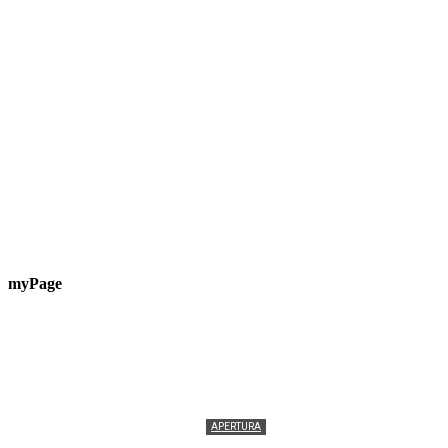
myPage
APERTURA