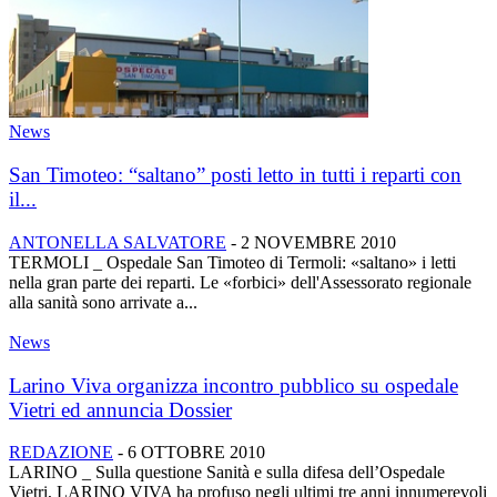
News
San Timoteo: “saltano” posti letto in tutti i reparti con
il...
ANTONELLA SALVATORE
-
2 NOVEMBRE 2010
TERMOLI _ Ospedale San Timoteo di Termoli: «saltano» i letti
nella gran parte dei reparti. Le «forbici» dell'Assessorato regionale
alla sanità sono arrivate a...
News
Larino Viva organizza incontro pubblico su ospedale
Vietri ed annuncia Dossier
REDAZIONE
-
6 OTTOBRE 2010
LARINO _ Sulla questione Sanità e sulla difesa dell’Ospedale
Vietri, LARINO VIVA ha profuso negli ultimi tre anni innumerevoli