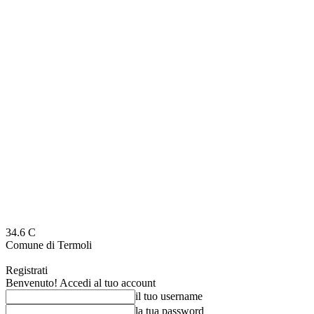
34.6
C
Comune di Termoli
Registrati
Benvenuto! Accedi al tuo account
il tuo username
la tua password