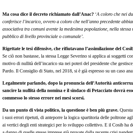
Ma cosa dice il decreto richiamato dall’Anac?
‘
A coloro che nei du
conferisce l’incarico, ovvero a coloro che nell’anno precedente abbia
associativa tra comuni avente la medesima popolazione, nella stessa r
pubblico di livello provinciale o comunale’.
Rigettate le tesi difensive, che rifiutavano l’assimilazione del Cosib
Se ciò non bastasse, la stessa Legge Severino si applica ai soggetti co
motivo di nullità dell’incarico sta nei poteri del presidente che gestisce
Pardo. Il Consiglio di Stato, nel 2018, si è già espresso su un caso ana
Legalmente parlando, dopo la pronuncia dell’Autorità anticorruzi
sancire la nullità della nomina e il sindaco di Petacciato dovrà es
commesso lo stesso errore nei mesi scorsi.
Da un punto di vista politico, la questione è ben più grave.
Questa 
i suoi errori ripetuti, di anteporre la logica spartitoria delle poltrone a
ai vertici degli enti strategici per lo sviluppo collettivo. E il Cosib h
a danno di quelle stesse imprese già provate dalla recente crisi pandem