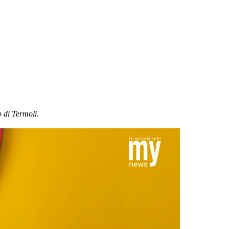
b di Termoli
.