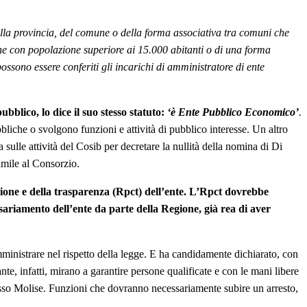
ella provincia, del comune o della forma associativa tra comuni che
une con popolazione superiore ai 15.000 abitanti o di una forma
ssono essere conferiti gli incarichi di amministratore di ente
bblico, lo dice il suo stesso statuto:
‘è Ente Pubblico Economico’
.
bliche o svolgono funzioni e attività di pubblico interesse. Un altro
a sulle attività del Cosib per decretare la nullità della nomina di Di
simile al Consorzio.
ione e della trasparenza (Rpct) dell’ente. L’Rpct dovrebbe
ssariamento dell’ente da parte della Regione, già rea di aver
mministrare nel rispetto della legge. E ha candidamente dichiarato, con
rante, infatti, mirano a garantire persone qualificate e con le mani libere
el basso Molise. Funzioni che dovranno necessariamente subire un arresto,