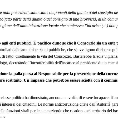
e anni precedenti siano stati componenti della giunta o del consiglio d
no fatto parte della giunta o del consiglio di una provincia, di un com
egione dell’amministrazione locale che conferisce l’incarico (…) non po
 agli enti pubblici.
È pacifico dunque che il Consorzio sia un ente pu
ntrollati dalle amministrazioni pubbliche, che si avvalgono di risorse pub
, di fatto, direttamente la vita del Consorzio. Basterebbe la sola vigilanz
logo, decretando l’inconferibilità dell’incarico al presidente di un ente 
one la palla passa al Responsabile per la prevenzione della corruz
sere sostituito. Un’impasse che potrebbe essere sciolta con il commi
classe politica ha dimostrato, ancora una volta, di essere incapace di a
gli interessi dei cittadini. Le norme anticorruzione citate dall’Autorità ga
a delle funzioni vitali per le tante aziende che ricadono nel territorio d
ica.