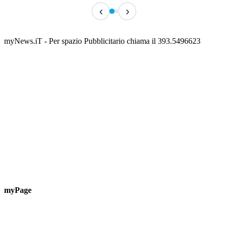
IN CORSO
IN 
‹
›
Classic Contest 3vs3 Memorial Michele
Fest
Guardascione
ediz
📅 6 Agosto 2026 · 09:00 · 📍 Lungomare C. Colombo
📅 7 A
myNews.iT - Per spazio Pubblicitario chiama il 393.5496623
myPage