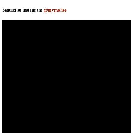
Seguici su instagram
@mymolise
myNews.iT - Per spazio Pubblicitario chiama il 393.5496623