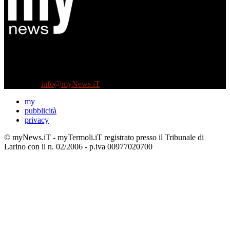
Diretto da Antonella Salvatore
Testata indipendente fondata nel 2005:
non riceve e non ha mai ricevuto nessun finanziamento pubblico.
Tel +39 3935496623
Contattaci:
info@myNews.iT
my
pubblicità
privacy
© myNews.iT - myTermoli.iT registrato presso il Tribunale di
Larino con il n. 02/2006 - p.iva 00977020700