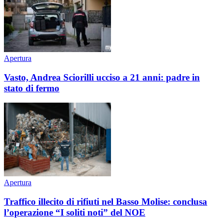
Apertura
Vasto, Andrea Sciorilli ucciso a 21 anni: padre in
stato di fermo
Apertura
Traffico illecito di rifiuti nel Basso Molise: conclusa
l’operazione “I soliti noti” del NOE