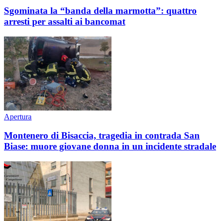
Sgominata la “banda della marmotta”: quattro
arresti per assalti ai bancomat
Apertura
Montenero di Bisaccia, tragedia in contrada San
Biase: muore giovane donna in un incidente stradale