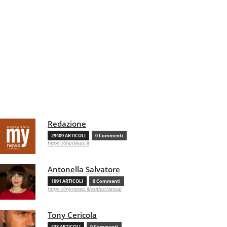
Redazione
29409 ARTICOLI
0 Commenti
https://mynews.it
Antonella Salvatore
1091 ARTICOLI
0 Commenti
https://mynews.it/author/ansa/
Tony Cericola
438 ARTICOLI
0 Commenti