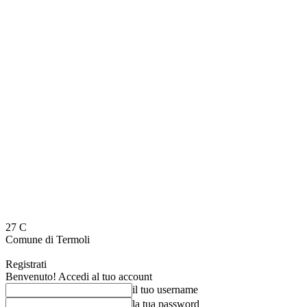
27
C
Comune di Termoli
Registrati
Benvenuto! Accedi al tuo account
il tuo username
la tua password