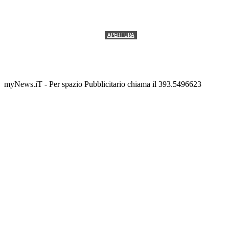
APERTURA
Termolesi, la foto di gruppo torna a riempire la
scalinata del folklore
Tony Cericola
-
2 AGOSTO 2026
myNews.iT - Per spazio Pubblicitario chiama il 393.5496623