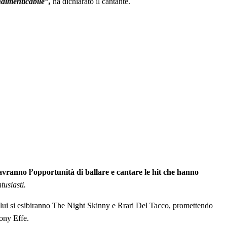
ndimenticabile”,
ha dichiarato il cantante.
avranno l’opportunità di ballare e cantare le hit che hanno
usiasti.
lui si esibiranno The Night Skinny e Rrari Del Tacco, promettendo
ony Effe.