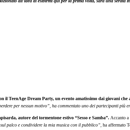
zionato all’idea di esibirmi qui per la prima volta, sarà una serata i
 con il TeenAge Dream Party, un evento amatissimo dai giovani che 
perdere per nessun motivo”, ha commentato uno dei partecipanti più ent
Rapisarda, autore del tormentone estivo “Sesso e Samba”.
Accanto a 
 sul palco e condividere la mia musica con il pubblico”,
ha affermato T