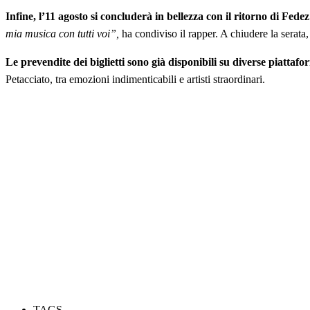
Infine, l’11 agosto si concluderà in bellezza con il ritorno di Fedez
mia musica con tutti voi”,
ha condiviso il rapper. A chiudere la serata,
Le prevendite dei biglietti sono già disponibili su diverse piattafo
Petacciato, tra emozioni indimenticabili e artisti straordinari.
TAGS