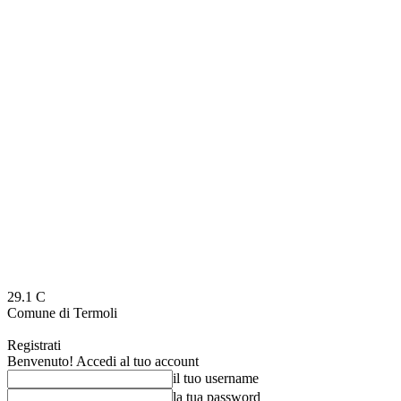
29.1
C
Comune di Termoli
Registrati
Benvenuto! Accedi al tuo account
il tuo username
la tua password