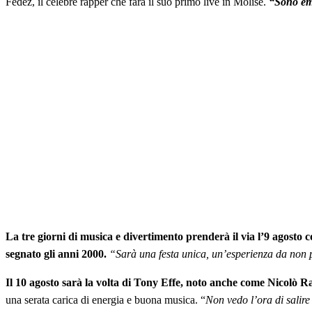
Fedez, il celebre rapper che farà il suo primo live in Molise.
“Sono emo
La tre giorni di musica e divertimento prenderà il via l’9 agosto
segnato gli anni 2000.
“Sarà una festa unica, un’esperienza da non 
Il 10 agosto sarà la volta di Tony Effe, noto anche come Nicolò 
una serata carica di energia e buona musica. “
Non vedo l’ora di salire