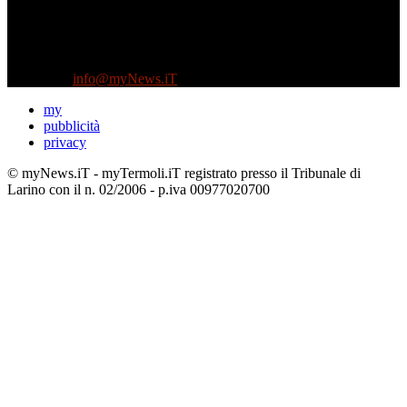
Diretto da Antonella Salvatore
Testata indipendente fondata nel 2005:
non riceve e non ha mai ricevuto nessun finanziamento pubblico.
Tel +39 3935496623
Contattaci:
info@myNews.iT
my
pubblicità
privacy
© myNews.iT - myTermoli.iT registrato presso il Tribunale di
Larino con il n. 02/2006 - p.iva 00977020700