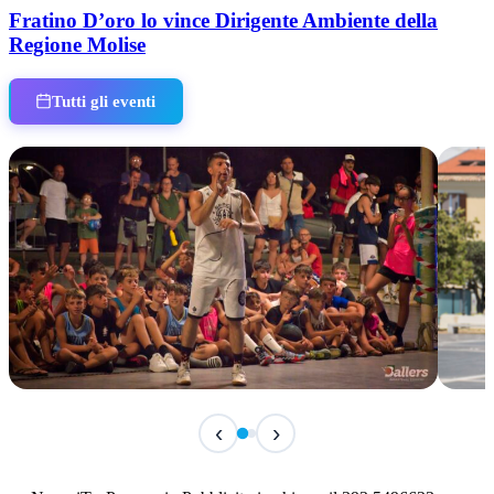
Fratino D’oro lo vince Dirigente Ambiente della
Regione Molise
Tutti gli eventi
TERMINATO
IN 
‹
›
Classic Contest 3vs3 Memorial Michele
Fest
Guardascione
ediz
📅 6 Agosto 2026 · 09:00 · 📍 Lungomare C. Colombo
📅 7 A