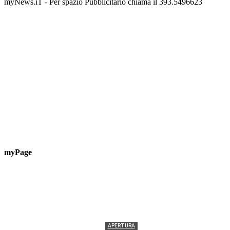
myNews.iT - Per spazio Pubblicitario chiama il 393.5496623
myPage
APERTURA