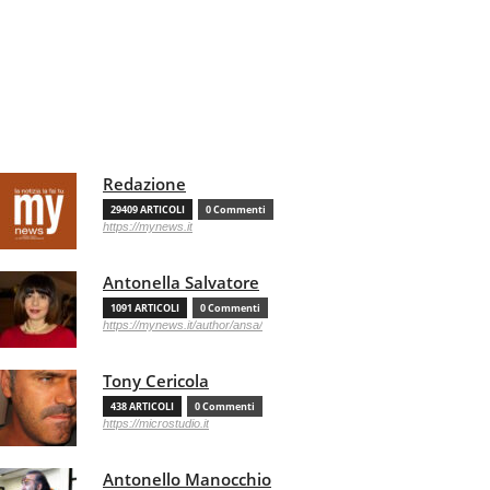
Redazione
29409 ARTICOLI
0 Commenti
https://mynews.it
Antonella Salvatore
1091 ARTICOLI
0 Commenti
https://mynews.it/author/ansa/
Tony Cericola
438 ARTICOLI
0 Commenti
https://microstudio.it
Antonello Manocchio