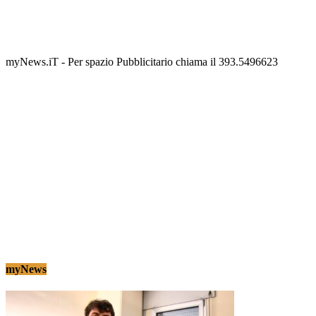
Termolesi, la foto di gruppo torna a riempire la
scalinata del folklore
Tony Cericola
-
2 AGOSTO 2026
myNews.iT - Per spazio Pubblicitario chiama il 393.5496623
myNews