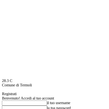
28.3
C
Comune di Termoli
Registrati
Benvenuto! Accedi al tuo account
il tuo username
la tua password