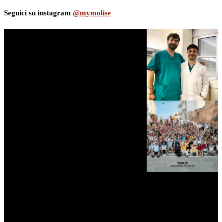
Seguici su instagram
@mymolise
myNews.iT - Per spazio Pubblicitario chiama il 393.5496623