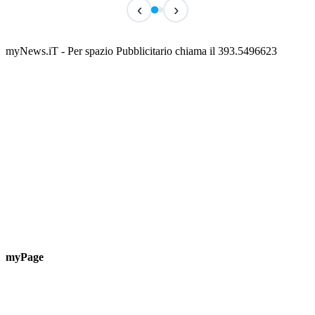
IN CORSO
IN 
‹
›
Classic Contest 3vs3 Memorial Michele
Fest
Guardascione
ediz
📅 6 Agosto 2026 · 09:00 · 📍 Lungomare C. Colombo
📅 7 A
myNews.iT - Per spazio Pubblicitario chiama il 393.5496623
myPage