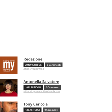
Redazione
29409 ARTICOLI
0 Commenti
https://mynews.it
Antonella Salvatore
1091 ARTICOLI
0 Commenti
https://mynews.it/author/ansa/
Tony Cericola
438 ARTICOLI
0 Commenti