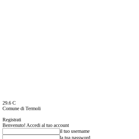
29.6
C
Comune di Termoli
Registrati
Benvenuto! Accedi al tuo account
il tuo username
la tua password