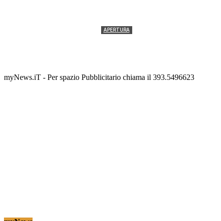
APERTURA
Termolesi, la foto di gruppo torna a riempire la
scalinata del folklore
Tony Cericola
-
2 AGOSTO 2026
myNews.iT - Per spazio Pubblicitario chiama il 393.5496623