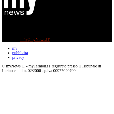
Diretto da Antonella Salvatore
Testata indipendente fondata nel 2005:
non riceve e non ha mai ricevuto nessun finanziamento pubblico.
Tel +39 3935496623
Contattaci:
info@myNews.iT
my
pubblicità
privacy
© myNews.iT - myTermoli.iT registrato presso il Tribunale di
Larino con il n. 02/2006 - p.iva 00977020700