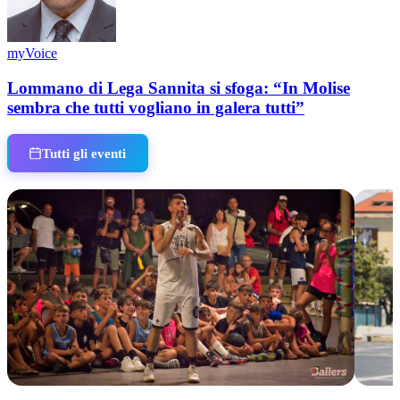
myVoice
Lommano di Lega Sannita si sfoga: “In Molise
sembra che tutti vogliano in galera tutti”
Tutti gli eventi