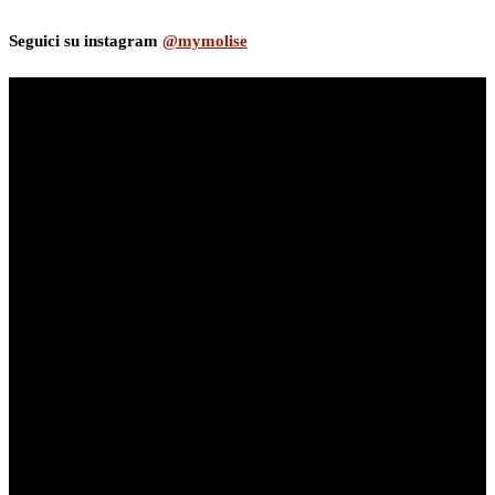
Seguici su instagram
@mymolise
myNews.iT - Per spazio Pubblicitario chiama il 393.5496623