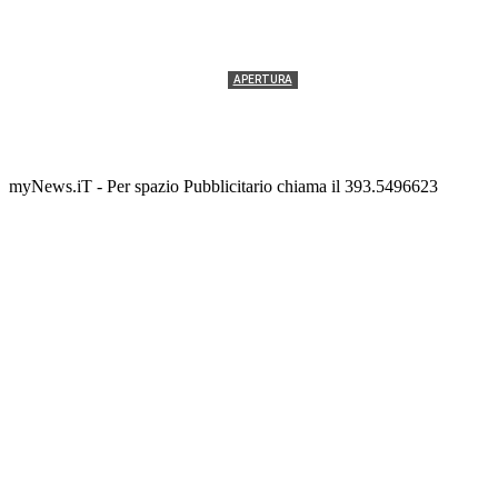
APERTURA
Termolesi, la foto di gruppo torna a riempire la
scalinata del folklore
Tony Cericola
-
2 AGOSTO 2026
myNews.iT - Per spazio Pubblicitario chiama il 393.5496623