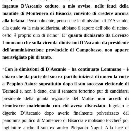
ingenuo D’Ascanio caduto, a mio avviso, nelle fauci della
mantide di Montenero di Bisaccia convinto di credere ancora
alla befana
. Personalmente, penso che le dimissioni di D’Ascanio,
alla quale va la mia solidarietà, abbiano il sapore dell’olio di ricino,
certo, è proprio olio di ricino”.
E’ quanto dichiarato da Lorenzo
Lommano che sulla vicenda dimissioni D’Ascanio da presidente
dell’amministrazione provinciale di Campobasso, non appare
meravigliato più di tanto
.
“
Con le dimissioni di D’Ascanio – ha continuato Lommano – è
chiaro che da parte del suo ex partito inizierà di nuovo la corte
a Peppino Astore soprattutto dopo il suo successo elettorale di
Termoli
e, non è detto, che il senatore fortorino pur di candidarsi
presidente della giunta regionale del Molise
non accetti di
ricontrarre matrimonio con chi aveva divorziato
. Ingoiato e
digerito D’Ascanio dopo averlo finalmente polverizzato dal
panorama politico di Montenero di Bisaccia e molisano toccherà poi
inghiottire anche il suo ex amico Pierpaolo Nagni. Alla luce di