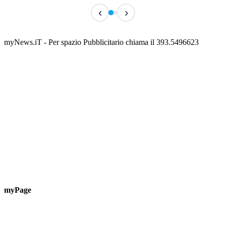
TERMINATO
TER
‹
›
Classic Contest 3vs3 Memorial Michele
Fest
Guardascione
ediz
📅 6 Agosto 2026 · 09:00 · 📍 Lungomare C. Colombo
📅 7 A
myNews.iT - Per spazio Pubblicitario chiama il 393.5496623
myPage