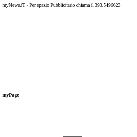
📅 6 Agosto 2026 · 09:00 · 📍 Lungomare C. Colombo
📅 7 A
myNews.iT - Per spazio Pubblicitario chiama il 393.5496623
myPage