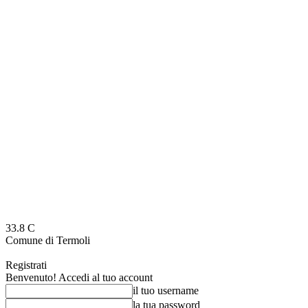
33.8
C
Comune di Termoli
Registrati
Benvenuto! Accedi al tuo account
il tuo username
la tua password