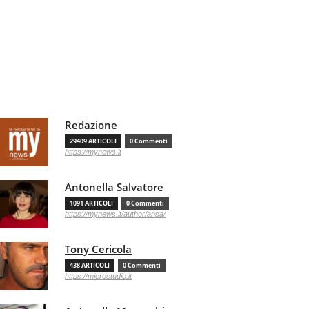
Redazione
29409 ARTICOLI
0 Commenti
https://mynews.it
Antonella Salvatore
1091 ARTICOLI
0 Commenti
https://mynews.it/author/ansa/
Tony Cericola
438 ARTICOLI
0 Commenti
https://microstudio.it