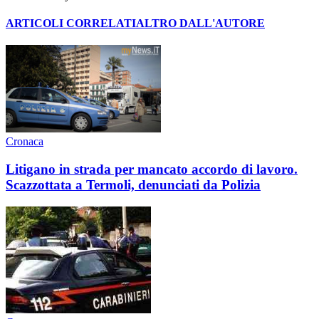
ARTICOLI CORRELATI
ALTRO DALL'AUTORE
Cronaca
Litigano in strada per mancato accordo di lavoro.
Scazzottata a Termoli, denunciati da Polizia