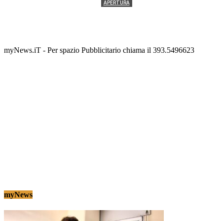
APERTURA
Termolesi, la foto di gruppo torna a riempire la
scalinata del folklore
Tony Cericola
-
2 AGOSTO 2026
myNews.iT - Per spazio Pubblicitario chiama il 393.5496623
myNews