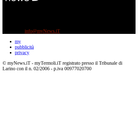
Diretto da Antonella Salvatore
Testata indipendente fondata nel 2005:
non riceve e non ha mai ricevuto nessun finanziamento pubblico.
Tel +39 3935496623
Contattaci:
info@myNews.iT
my
pubblicità
privacy
© myNews.iT - myTermoli.iT registrato presso il Tribunale di
Larino con il n. 02/2006 - p.iva 00977020700