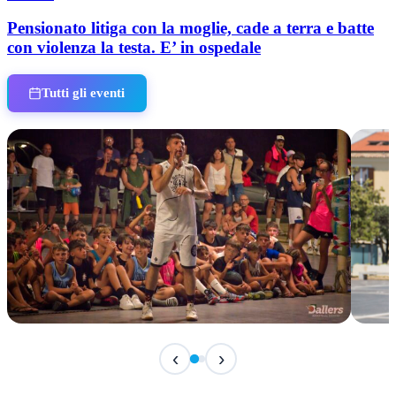
Pensionato litiga con la moglie, cade a terra e batte
con violenza la testa. E’ in ospedale
Tutti gli eventi
IN CORSO
IN 
‹
›
Classic Contest 3vs3 Memorial Michele
Fest
Guardascione
ediz