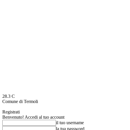
28.3
C
Comune di Termoli
Registrati
Benvenuto! Accedi al tuo account
il tuo username
la tua password