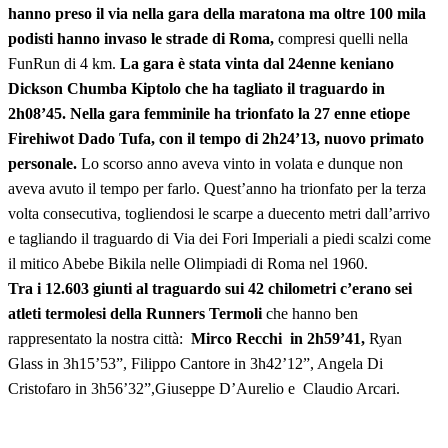
hanno preso il via nella gara della maratona ma oltre 100 mila
podisti hanno invaso le strade di Roma,
compresi quelli nella
FunRun di 4 km.
La gara è stata vinta dal 24enne keniano
Dickson Chumba Kiptolo che ha tagliato il traguardo in
2h08’45. Nella gara femminile ha trionfato la 27 enne etiope
Firehiwot Dado Tufa, con il tempo di 2h24’13, nuovo primato
personale.
Lo scorso anno aveva vinto in volata e dunque non
aveva avuto il tempo per farlo. Quest’anno ha trionfato per la terza
volta consecutiva, togliendosi le scarpe a duecento metri dall’arrivo
e tagliando il traguardo di Via dei Fori Imperiali a piedi scalzi come
il mitico Abebe Bikila nelle Olimpiadi di Roma nel 1960.
Tra i 12.603 giunti al traguardo sui 42 chilometri c’erano sei
atleti termolesi della Runners Termoli
che hanno ben
rappresentato la nostra città:
Mirco Recchi in 2h59’41,
Ryan
Glass in 3h15’53”, Filippo Cantore in 3h42’12”, Angela Di
Cristofaro in 3h56’32”,Giuseppe D’Aurelio e Claudio Arcari.