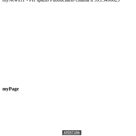
myPage
APERTURA