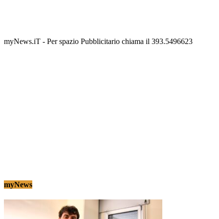
Termolesi, la foto di gruppo torna a riempire la
scalinata del folklore
Tony Cericola
-
2 AGOSTO 2026
myNews.iT - Per spazio Pubblicitario chiama il 393.5496623
myNews