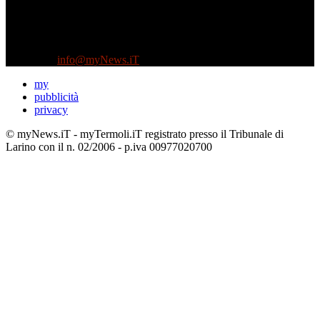
Diretto da Antonella Salvatore
Testata indipendente fondata nel 2005:
non riceve e non ha mai ricevuto nessun finanziamento pubblico.
Tel +39 3935496623
Contattaci:
info@myNews.iT
my
pubblicità
privacy
© myNews.iT - myTermoli.iT registrato presso il Tribunale di
Larino con il n. 02/2006 - p.iva 00977020700