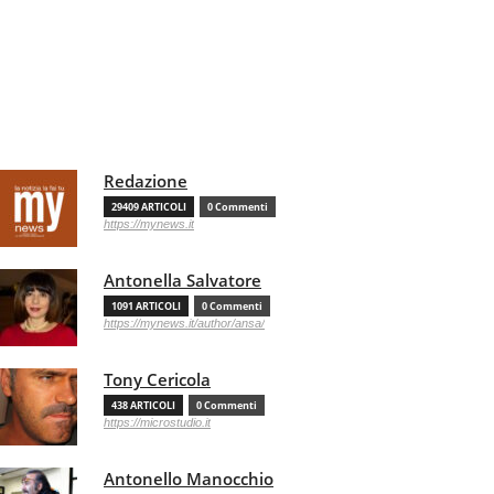
Redazione
29409 ARTICOLI
0 Commenti
https://mynews.it
Antonella Salvatore
1091 ARTICOLI
0 Commenti
https://mynews.it/author/ansa/
Tony Cericola
438 ARTICOLI
0 Commenti
https://microstudio.it
Antonello Manocchio