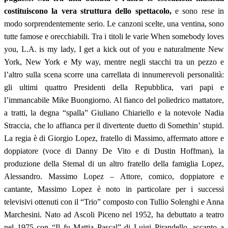
costituiscono la vera struttura dello spettacolo,
e sono rese in
modo sorprendentemente serio. Le canzoni scelte, una ventina, sono
tutte famose e orecchiabili. Tra i titoli le varie When somebody loves
you, L.A. is my lady, I get a kick out of you e naturalmente New
York, New York e My way, mentre negli stacchi tra un pezzo e
l’altro sulla scena scorre una carrellata di innumerevoli personalità:
gli ultimi quattro Presidenti della Repubblica, vari papi e
l’immancabile Mike Buongiorno. Al fianco del poliedrico mattatore,
a tratti, la degna “spalla” Giuliano Chiariello e la notevole Nadia
Straccia, che lo affianca per il divertente duetto di Somethin’ stupid.
La regia è di Giorgio Lopez, fratello di Massimo, affermato attore e
doppiatore (voce di Danny De Vito e di Dustin Hoffman), la
produzione della Stemal di un altro fratello della famiglia Lopez,
Alessandro. Massimo Lopez – Attore, comico, doppiatore e
cantante, Massimo Lopez è noto in particolare per i successi
televisivi ottenuti con il “Trio” composto con Tullio Solenghi e Anna
Marchesini. Nato ad Ascoli Piceno nel 1952, ha debuttato a teatro
nel 1975 con “Il fu Mattia Pascal” di Luigi Pirandello, accanto a