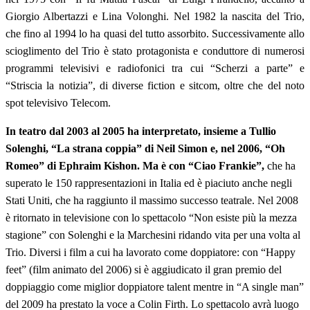
Giorgio Albertazzi e Lina Volonghi. Nel 1982 la nascita del Trio,
che fino al 1994 lo ha quasi del tutto assorbito. Successivamente allo
scioglimento del Trio è stato protagonista e conduttore di numerosi
programmi televisivi e radiofonici tra cui “Scherzi a parte” e
“Striscia la notizia”, di diverse fiction e sitcom, oltre che del noto
spot televisivo Telecom.
In teatro dal 2003 al 2005 ha interpretato, insieme a Tullio
Solenghi, “La strana coppia” di Neil Simon e, nel 2006, “Oh
Romeo” di Ephraim Kishon. Ma è con “Ciao Frankie”,
che ha
superato le 150 rappresentazioni in Italia ed è piaciuto anche negli
Stati Uniti, che ha raggiunto il massimo successo teatrale. Nel 2008
è ritornato in televisione con lo spettacolo “Non esiste più la mezza
stagione” con Solenghi e la Marchesini ridando vita per una volta al
Trio. Diversi i film a cui ha lavorato come doppiatore: con “Happy
feet” (film animato del 2006) si è aggiudicato il gran premio del
doppiaggio come miglior doppiatore talent mentre in “A single man”
del 2009 ha prestato la voce a Colin Firth. Lo spettacolo avrà luogo