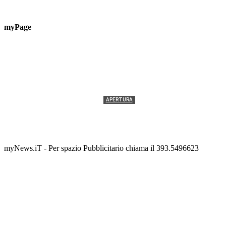
myPage
APERTURA
Termolesi, la foto di gruppo torna a riempire la
scalinata del folklore
Tony Cericola
-
2 AGOSTO 2026
myNews.iT - Per spazio Pubblicitario chiama il 393.5496623