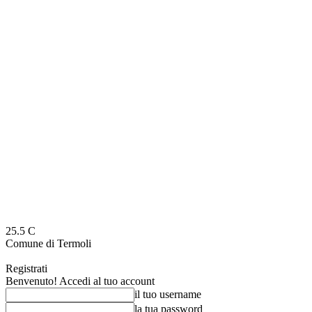
25.5
C
Comune di Termoli
Registrati
Benvenuto! Accedi al tuo account
il tuo username
la tua password