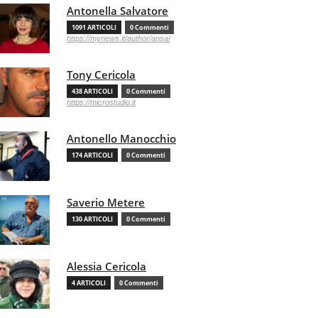
Antonella Salvatore
1091 ARTICOLI
0 Commenti
https://mynews.it/author/ansa/
Tony Cericola
438 ARTICOLI
0 Commenti
https://microstudio.it
Antonello Manocchio
174 ARTICOLI
0 Commenti
Saverio Metere
130 ARTICOLI
0 Commenti
Alessia Cericola
4 ARTICOLI
0 Commenti