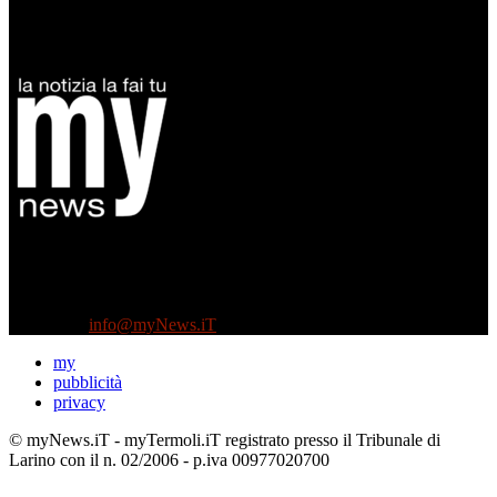
Diretto da Antonella Salvatore
Testata indipendente fondata nel 2005:
non riceve e non ha mai ricevuto nessun finanziamento pubblico.
Tel +39 3935496623
Contattaci:
info@myNews.iT
my
pubblicità
privacy
© myNews.iT - myTermoli.iT registrato presso il Tribunale di
Larino con il n. 02/2006 - p.iva 00977020700