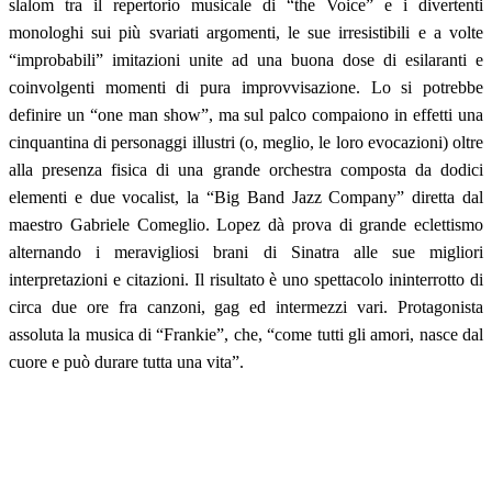
slalom tra il repertorio musicale di “the Voice” e i divertenti
monologhi sui più svariati argomenti, le sue irresistibili e a volte
“improbabili” imitazioni unite ad una buona dose di esilaranti e
coinvolgenti momenti di pura improvvisazione. Lo si potrebbe
definire un “one man show”, ma sul palco compaiono in effetti una
cinquantina di personaggi illustri (o, meglio, le loro evocazioni) oltre
alla presenza fisica di una grande orchestra composta da dodici
elementi e due vocalist, la “Big Band Jazz Company” diretta dal
maestro Gabriele Comeglio. Lopez dà prova di grande eclettismo
alternando i meravigliosi brani di Sinatra alle sue migliori
interpretazioni e citazioni. Il risultato è uno spettacolo ininterrotto di
circa due ore fra canzoni, gag ed intermezzi vari. Protagonista
assoluta la musica di “Frankie”, che, “come tutti gli amori, nasce dal
cuore e può durare tutta una vita”.