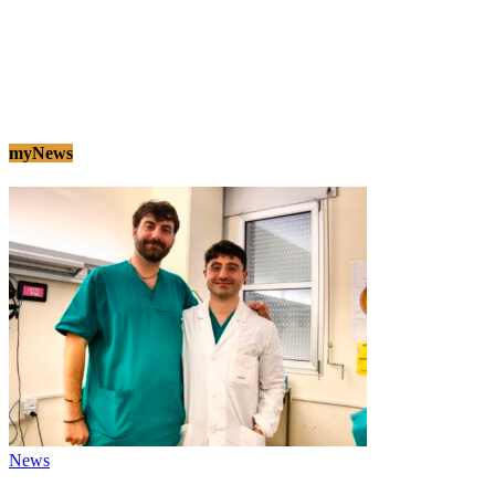
myNews
News