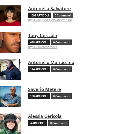
Antonella Salvatore
1091 ARTICOLI
0 Commenti
https://mynews.it/author/ansa/
Tony Cericola
438 ARTICOLI
0 Commenti
https://microstudio.it
Antonello Manocchio
174 ARTICOLI
0 Commenti
Saverio Metere
130 ARTICOLI
0 Commenti
Alessia Cericola
4 ARTICOLI
0 Commenti