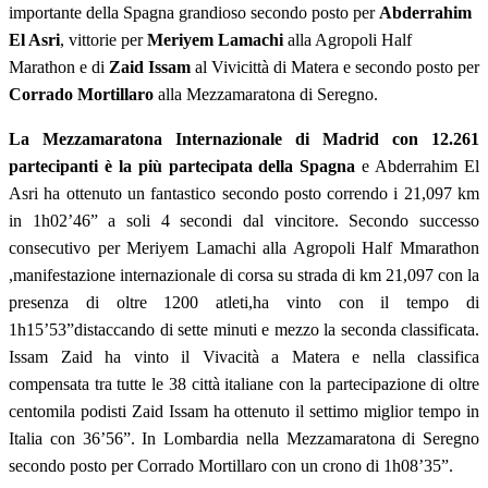
importante della Spagna grandioso secondo posto per
Abderrahim
El Asri
, vittorie per
Meriyem Lamachi
alla Agropoli Half
Marathon e di
Zaid Issam
al Vivicittà di Matera e secondo posto per
Corrado Mortillaro
alla Mezzamaratona di Seregno.
La Mezzamaratona Internazionale di Madrid con 12.261
partecipanti è la più partecipata della Spagna
e Abderrahim El
Asri ha ottenuto un fantastico secondo posto correndo i 21,097 km
in 1h02’46” a soli 4 secondi dal vincitore. Secondo successo
consecutivo per Meriyem Lamachi alla Agropoli Half Mmarathon
,manifestazione internazionale di corsa su strada di km 21,097 con la
presenza di oltre 1200 atleti,ha vinto con il tempo di
1h15’53”distaccando di sette minuti e mezzo la seconda classificata.
Issam Zaid ha vinto il Vivacità a Matera e nella classifica
compensata tra tutte le 38 città italiane con la partecipazione di oltre
centomila podisti Zaid Issam ha ottenuto il settimo miglior tempo in
Italia con 36’56”. In Lombardia nella Mezzamaratona di Seregno
secondo posto per Corrado Mortillaro con un crono di 1h08’35”.