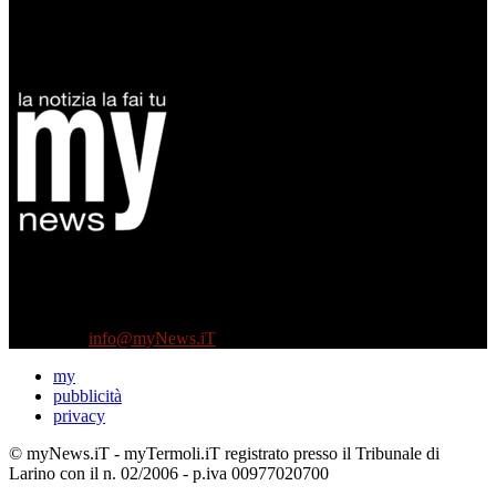
Diretto da Antonella Salvatore
Testata indipendente fondata nel 2005:
non riceve e non ha mai ricevuto nessun finanziamento pubblico.
Tel +39 3935496623
Contattaci:
info@myNews.iT
my
pubblicità
privacy
© myNews.iT - myTermoli.iT registrato presso il Tribunale di
Larino con il n. 02/2006 - p.iva 00977020700