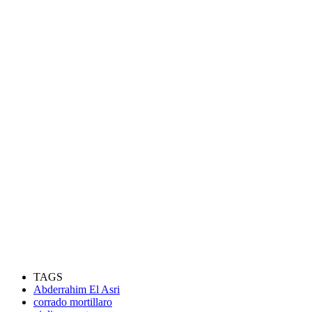
TAGS
Abderrahim El Asri
corrado mortillaro