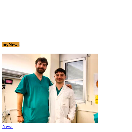
myNews
News