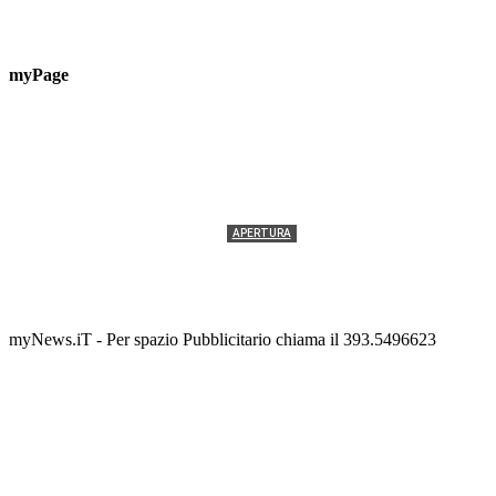
myPage
APERTURA
Termolesi, la foto di gruppo torna a riempire la
scalinata del folklore
Tony Cericola
-
2 AGOSTO 2026
myNews.iT - Per spazio Pubblicitario chiama il 393.5496623