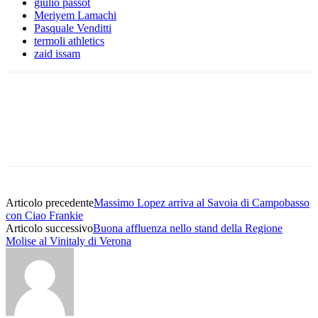
giulio passot
Meriyem Lamachi
Pasquale Venditti
termoli athletics
zaid issam
Articolo precedente
Massimo Lopez arriva al Savoia di Campobasso
con Ciao Frankie
Articolo successivo
Buona affluenza nello stand della Regione
Molise al Vinitaly di Verona