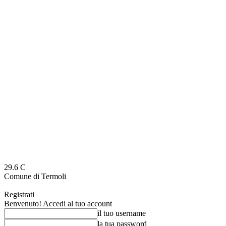
29.6
C
Comune di Termoli
Registrati
Benvenuto! Accedi al tuo account
il tuo username
la tua password