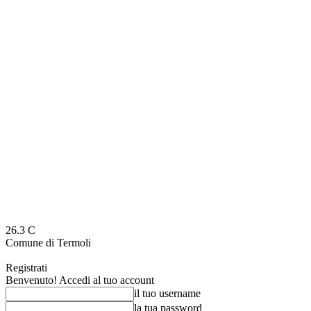
26.3
C
Comune di Termoli
Registrati
Benvenuto! Accedi al tuo account
il tuo username
la tua password