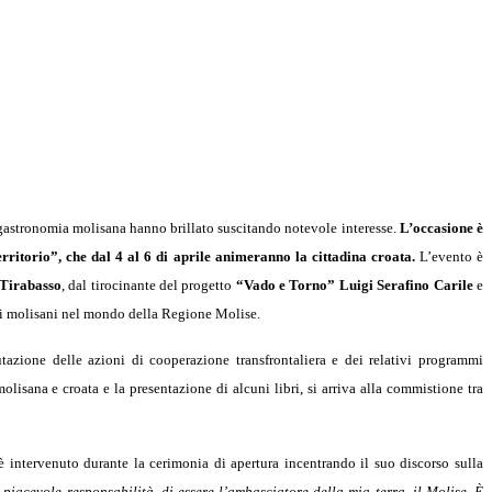
ogastronomia molisana hanno brillato suscitando notevole interesse.
L’occasione è
erritorio”, che dal 4 al 6 di aprile animeranno la cittadina croata.
L’evento è
Tirabasso
, dal tirocinante del progetto
“Vado e Torno”
Luigi Serafino Carile
e
e ai molisani nel mondo della Regione Molise.
tazione delle azioni di cooperazione transfrontaliera e dei relativi programmi
lisana e croata e la presentazione di alcuni libri, si arriva alla commistione tra
 intervenuto durante la cerimonia di apertura incentrando il suo discorso sulla
 piacevole responsabilità, di essere l’ambasciatore della mia terra, il Molise. È