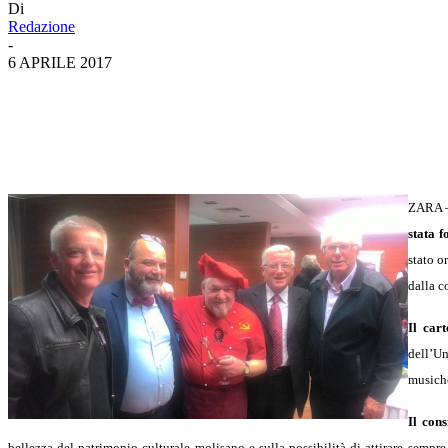
Di
Redazione
-
6 APRILE 2017
ZARA – 
stata f
stato o
dalla c
Il car
dell’Un
musiche
Il con
bellezza del patrimonio culturale molisano e sulla possibilità di attirare semp