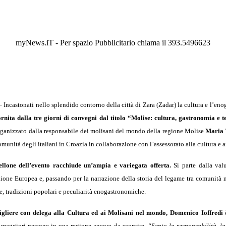
myNews.iT - Per spazio Pubblicitario chiama il 393.5496623
Incastonati nello splendido contorno della città di Zara (Zadar) la cultura e l’en
ornita dalla tre giorni di convegni dal titolo “Molise: cultura, gastronomia e t
rganizzato dalla responsabile dei molisani del mondo della regione Molise
Maria 
omunità degli italiani in Croazia in collaborazione con l’assessorato alla cultura 
tellone dell’evento racchiude un’ampia e variegata offerta.
Si parte dalla valu
ione Europea e, passando per la narrazione della storia del legame tra comunità mo
, tradizioni popolari e peculiarità enogastronomiche.
sigliere con delega alla Cultura ed ai Molisani nel mondo, Domenico Ioffredi
è
re maggiori persone in una regione ancora da scoprire.
“Sento la responsabilità, la