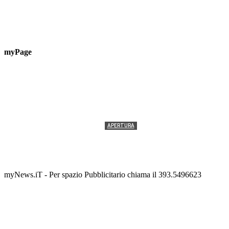
myPage
APERTURA
Termolesi, la foto di gruppo torna a riempire la
scalinata del folklore
Tony Cericola
-
2 AGOSTO 2026
myNews.iT - Per spazio Pubblicitario chiama il 393.5496623