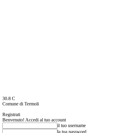
30.8
C
Comune di Termoli
Registrati
Benvenuto! Accedi al tuo account
il tuo username
la tua password