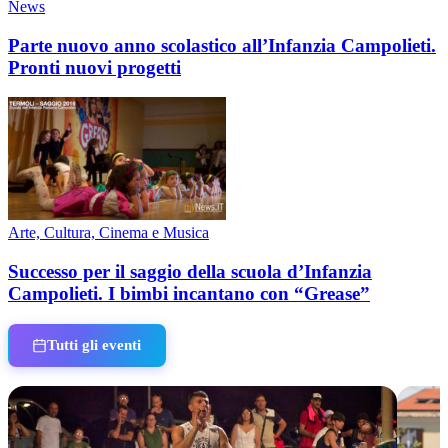
News
Parte nuovo anno scolastico all’Infanzia Campolieti.
Pronti nuovi progetti
Arte, Cultura, Cinema e Musica
Successo per il saggio della scuola d’Infanzia
Campolieti. I bimbi incantano con “Grease”
Tutti gli eventi