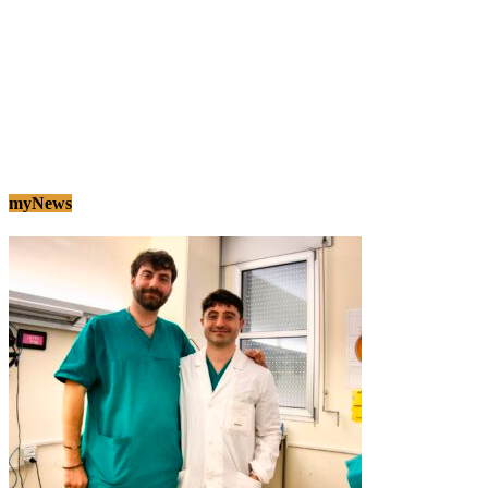
myNews