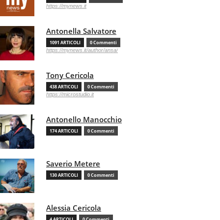
https://mynews.it
Antonella Salvatore
1091 ARTICOLI
0 Commenti
https://mynews.it/author/ansa/
Tony Cericola
438 ARTICOLI
0 Commenti
https://microstudio.it
Antonello Manocchio
174 ARTICOLI
0 Commenti
Saverio Metere
130 ARTICOLI
0 Commenti
Alessia Cericola
4 ARTICOLI
0 Commenti