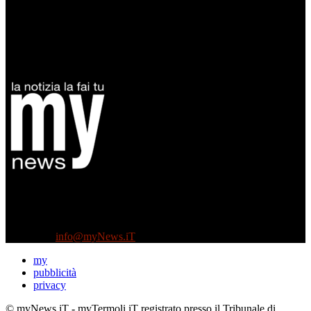
Diretto da Antonella Salvatore
Testata indipendente fondata nel 2005:
non riceve e non ha mai ricevuto nessun finanziamento pubblico.
Tel +39 3935496623
Contattaci:
info@myNews.iT
my
pubblicità
privacy
© myNews.iT - myTermoli.iT registrato presso il Tribunale di