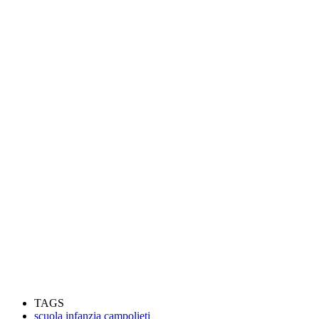
TAGS
scuola infanzia campolieti