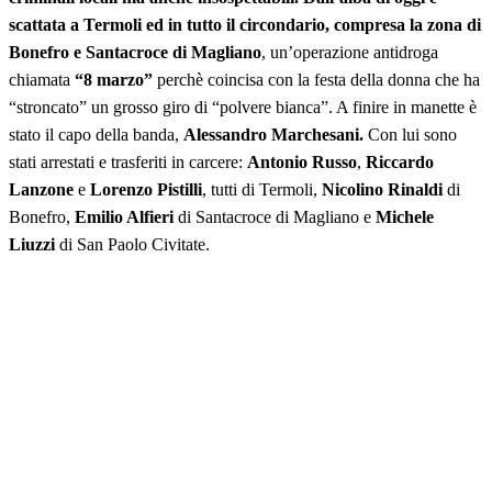
scattata a Termoli ed in tutto il circondario, compresa la zona di
Bonefro e Santacroce di Magliano
, un’operazione antidroga
chiamata
“8 marzo”
perchè coincisa con la festa della donna che ha
“stroncato” un grosso giro di “polvere bianca”. A finire in manette è
stato il capo della banda,
Alessandro Marchesani.
Con lui sono
stati arrestati e trasferiti in carcere:
Antonio Russo
,
Riccardo
Lanzone
e
Lorenzo Pistilli
, tutti di Termoli,
Nicolino Rinaldi
di
Bonefro,
Emilio Alfieri
di Santacroce di Magliano e
Michele
Liuzzi
di San Paolo Civitate.