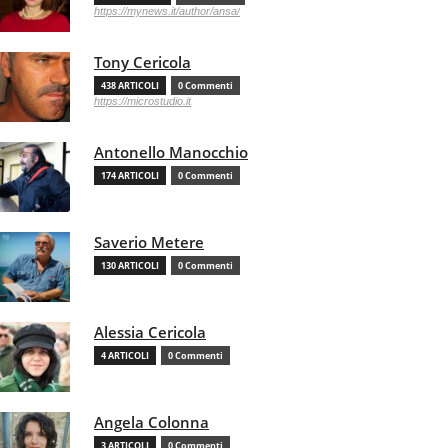
https://mynews.it/author/ansa/
Tony Cericola
438 ARTICOLI
0 Commenti
https://microstudio.it
Antonello Manocchio
174 ARTICOLI
0 Commenti
Saverio Metere
130 ARTICOLI
0 Commenti
Alessia Cericola
4 ARTICOLI
0 Commenti
Angela Colonna
3 ARTICOLI
0 Commenti