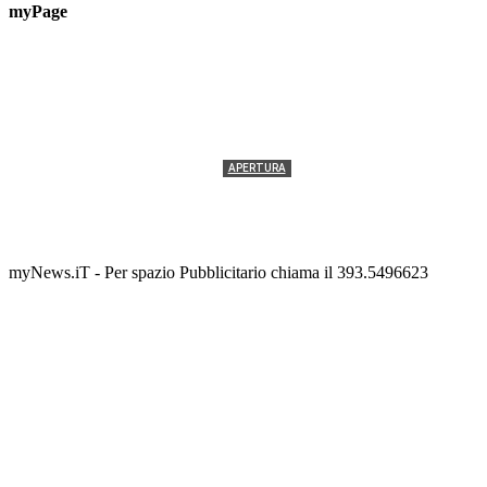
myPage
APERTURA
Termolesi, la foto di gruppo torna a riempire la
scalinata del folklore
Tony Cericola
-
2 AGOSTO 2026
myNews.iT - Per spazio Pubblicitario chiama il 393.5496623