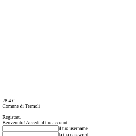
28.4
C
Comune di Termoli
Registrati
Benvenuto! Accedi al tuo account
il tuo username
la tua password