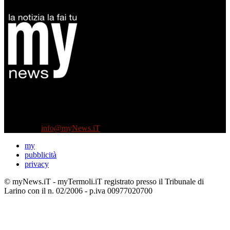
Diretto da Antonella Salvatore
Testata indipendente fondata nel 2005:
non riceve e non ha mai ricevuto nessun finanziamento pubblico.
Tel +39 3935496623
Contattaci:
info@myNews.iT
my
pubblicità
privacy
© myNews.iT - myTermoli.iT registrato presso il Tribunale di
Larino con il n. 02/2006 - p.iva 00977020700