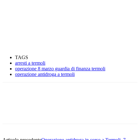
TAGS
arresti a termoli
operazione 8 marzo guardia di finanza termoli
operazione antidroga a termoli
Articolo precedente
Operazione antidroga in corso a Termoli. 7