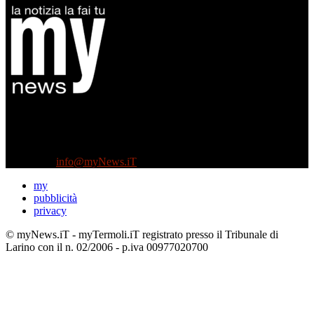
Diretto da Antonella Salvatore
Testata indipendente fondata nel 2005:
non riceve e non ha mai ricevuto nessun finanziamento pubblico.
Tel +39 3935496623
Contattaci:
info@myNews.iT
my
pubblicità
privacy
© myNews.iT - myTermoli.iT registrato presso il Tribunale di
Larino con il n. 02/2006 - p.iva 00977020700