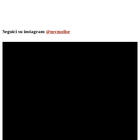
Seguici su instagram
@mymolise
myNews.iT - Per spazio Pubblicitario chiama il 393.5496623