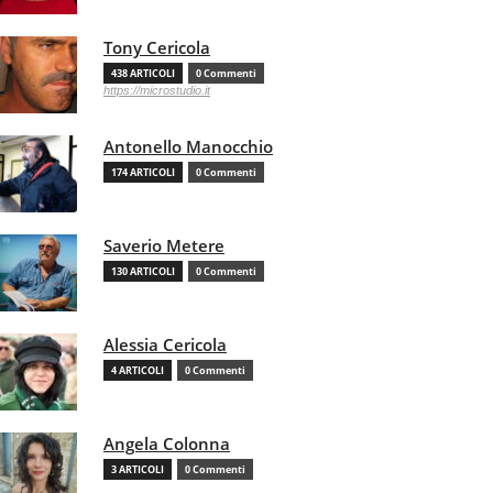
Tony Cericola
438 ARTICOLI
0 Commenti
https://microstudio.it
Antonello Manocchio
174 ARTICOLI
0 Commenti
Saverio Metere
130 ARTICOLI
0 Commenti
Alessia Cericola
4 ARTICOLI
0 Commenti
Angela Colonna
3 ARTICOLI
0 Commenti