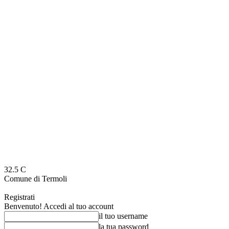
32.5
C
Comune di Termoli
Registrati
Benvenuto! Accedi al tuo account
il tuo username
la tua password