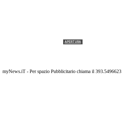
APERTURA
Termolesi, la foto di gruppo torna a riempire la
scalinata del folklore
Tony Cericola
-
2 AGOSTO 2026
myNews.iT - Per spazio Pubblicitario chiama il 393.5496623