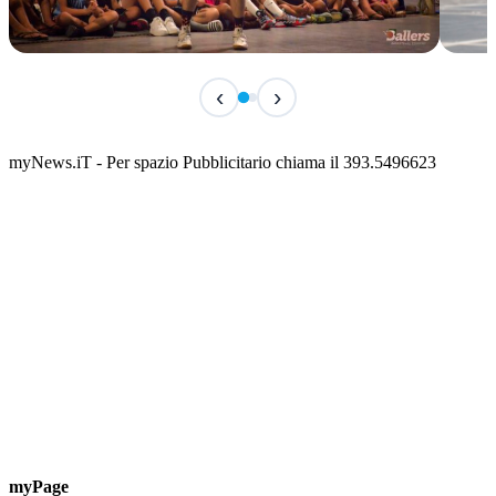
TERMINATO
IN 
‹
›
Classic Contest 3vs3 Memorial Michele
Fest
Guardascione
ediz
📅 6 Agosto 2026 · 09:00 · 📍 Lungomare C. Colombo
📅 7 A
myNews.iT - Per spazio Pubblicitario chiama il 393.5496623
myPage