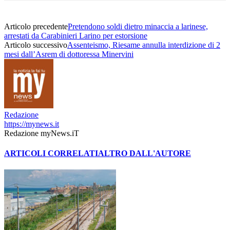
Articolo precedente
Pretendono soldi dietro minaccia a larinese,
arrestati da Carabinieri Larino per estorsione
Articolo successivo
Assenteismo, Riesame annulla interdizione di 2
mesi dall’Asrem di dottoressa Minervini
Redazione
https://mynews.it
Redazione myNews.iT
ARTICOLI CORRELATI
ALTRO DALL'AUTORE