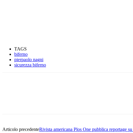
TAGS
biferno
pierpaolo nagni
sicurezza biferno
Condividere
Articolo precedente
Rivista americana Plos One pubblica reportage su 