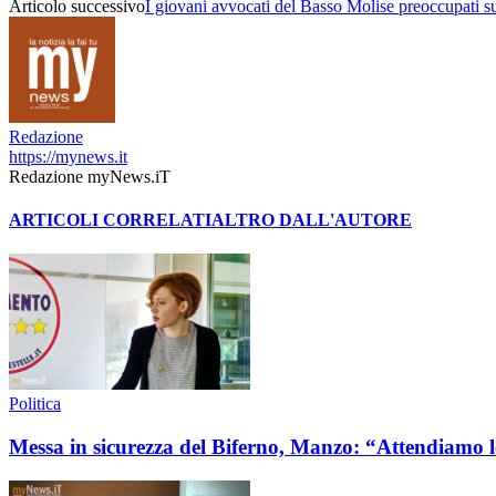
Articolo successivo
I giovani avvocati del Basso Molise preoccupati s
Redazione
https://mynews.it
Redazione myNews.iT
ARTICOLI CORRELATI
ALTRO DALL'AUTORE
Politica
Messa in sicurezza del Biferno, Manzo: “Attendiamo l