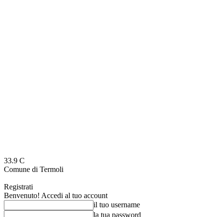
33.9
C
Comune di Termoli
Registrati
Benvenuto! Accedi al tuo account
il tuo username
la tua password