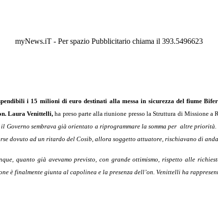
myNews.iT - Per spazio Pubblicitario chiama il 393.5496623
pendibili i 15 milioni di euro destinati alla messa in sicurezza del fiume Bi
n. Laura Venittelli,
ha preso parte alla riunione presso la Struttura di Missione a
, il Governo sembrava già orientato a riprogrammare la somma per altre priorità. V
orse dovuto ad un ritardo del Cosib, allora soggetto attuatore, rischiavano di anda
nque, quanto già avevamo previsto, con grande ottimismo, rispetto alle richies
one è finalmente giunta al capolinea e la presenza dell’on. Venittelli ha rappresent