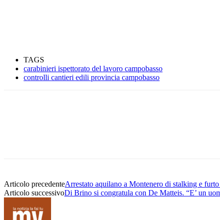
TAGS
carabinieri ispettorato del lavoro campobasso
controlli cantieri edili provincia campobasso
Condividere
Articolo precedente
Arrestato aquilano a Montenero di stalking e furt
Articolo successivo
Di Brino si congratula con De Matteis. “E’ un uo