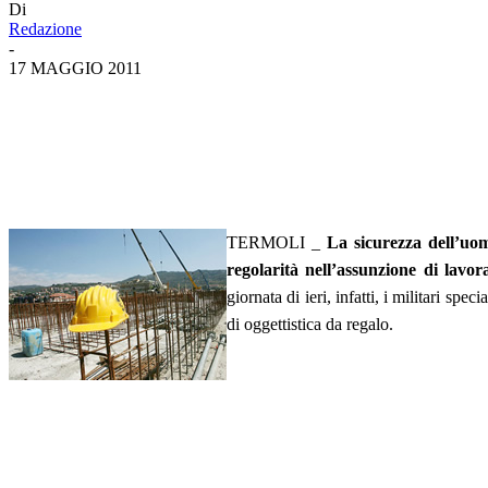
Di
Redazione
-
17 MAGGIO 2011
TERMOLI _
La sicurezza dell’uo
regolarità nell’assunzione di lavor
giornata di ieri, infatti, i militari sp
di oggettistica da regalo.