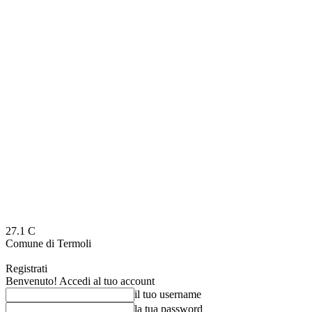
27.1
C
Comune di Termoli
Registrati
Benvenuto! Accedi al tuo account
il tuo username
la tua password