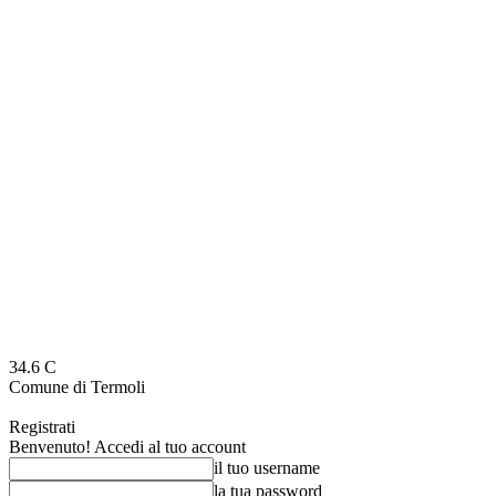
34.6
C
Comune di Termoli
Registrati
Benvenuto! Accedi al tuo account
il tuo username
la tua password