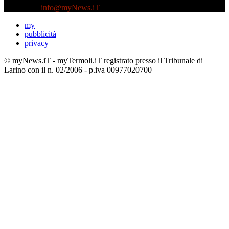
Contattaci:
info@myNews.iT
my
pubblicità
privacy
© myNews.iT - myTermoli.iT registrato presso il Tribunale di
Larino con il n. 02/2006 - p.iva 00977020700