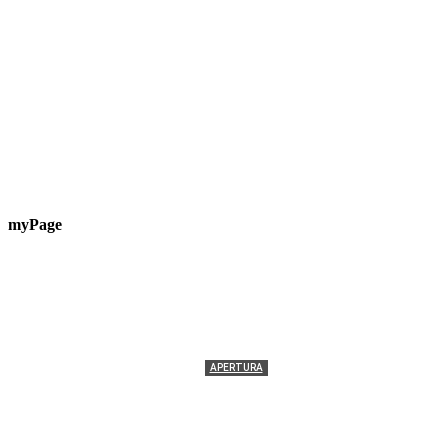
myPage
APERTURA
Termolesi, la foto di gruppo torna a riempire la
scalinata del folklore
Tony Cericola
-
2 AGOSTO 2026