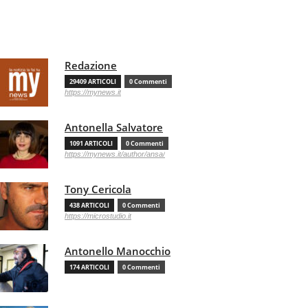
Redazione
29409 ARTICOLI
0 Commenti
https://mynews.it
Antonella Salvatore
1091 ARTICOLI
0 Commenti
https://mynews.it/author/ansa/
Tony Cericola
438 ARTICOLI
0 Commenti
https://microstudio.it
Antonello Manocchio
174 ARTICOLI
0 Commenti