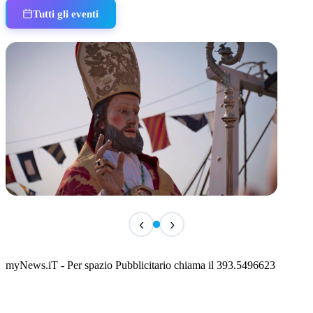
Tutti gli eventi
TERMINATO
‹
›
San Basso 2026 - il programma delle feste
📅 3 Agosto 2026 · 08:00 · 📍 Porto
myNews.iT - Per spazio Pubblicitario chiama il 393.5496623