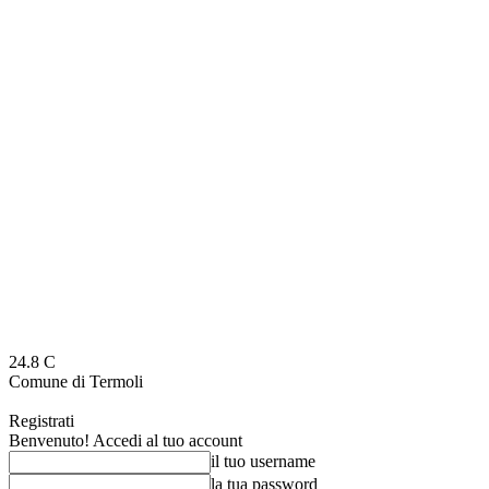
24.8
C
Comune di Termoli
Registrati
Benvenuto! Accedi al tuo account
il tuo username
la tua password