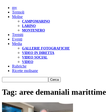
my
Termoli
Molise
CAMPOMARINO
LARINO
MONTENERO
Tremiti
Eventi
Media
GALLERIE FOTOGRAFICHE
VIDEO IN DIRETTA
VIDEO SOCIAL
VIDEO
Rubriche
Ricette molisane
Tag: aree demaniali marittime