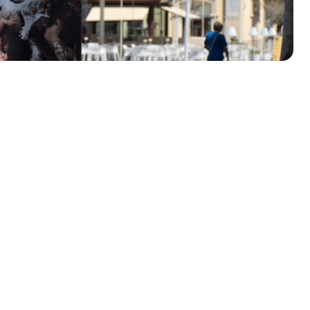
olklore - 41ª edizione
io Veneto