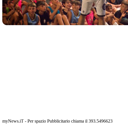
TERMINATO
Classic Contest 3vs3 Memorial Michele Guardascione
📅 6 Agosto 2026 · 09:00 · 📍 Lungomare C. Colombo
myNews.iT - Per spazio Pubblicitario chiama il 393.5496623