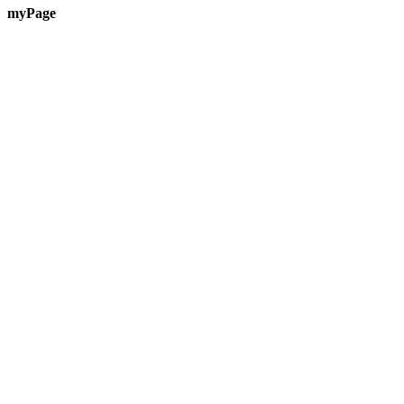
myPage
Te