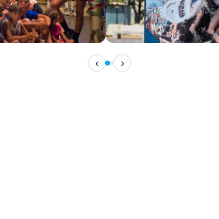
IN CORSO
‹
›
Festival Internazionale del F
📅 7 Agosto 2026 · 21:30 · 📍 Piazza Vittor