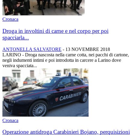
Cronaca
Droga in involtini di carne e nel corpo per poi
spacciarla...
ANTONELLA SALVATORE
-
13 NOVEMBRE 2018
LARINO - Droga nascosta nella carne cotta, nei pacchi di cartone,
negli indumenti intimi e poi introdotta in carcere a Larino dove
veniva spacciata...
Cronaca
Operazione antidroga Carabinieri Bojano, perquisizioni