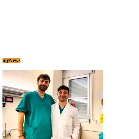
myNews