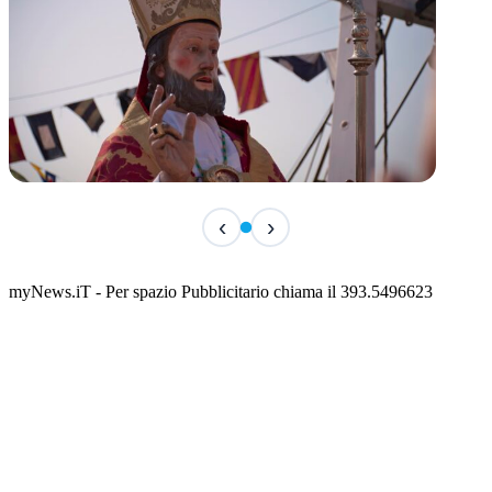
TERMINATO
‹
›
San Basso 2026 - il programma delle feste
📅 3 Agosto 2026 · 08:00 · 📍 Porto
myNews.iT - Per spazio Pubblicitario chiama il 393.5496623