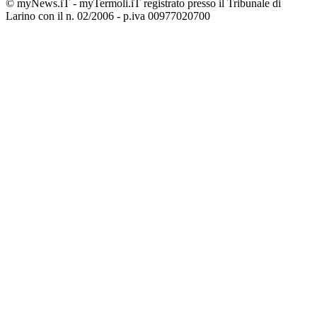
© myNews.iT - myTermoli.iT registrato presso il Tribunale di
Larino con il n. 02/2006 - p.iva 00977020700