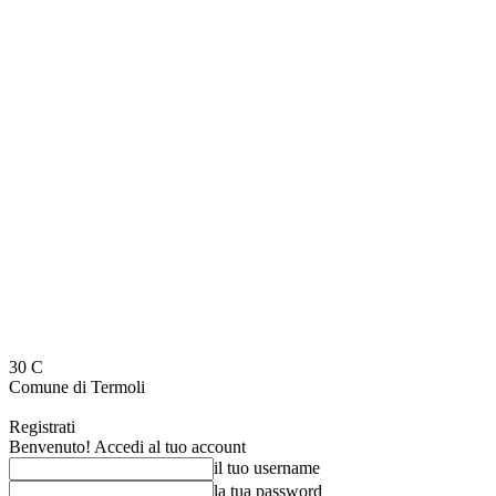
30
C
Comune di Termoli
Registrati
Benvenuto! Accedi al tuo account
il tuo username
la tua password