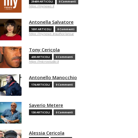
29409 ARTICOLI
0 Commenti
https://mynews.it
Antonella Salvatore
1091 ARTICOLI
0 Commenti
https://mynews.it/author/ansa/
Tony Cericola
438 ARTICOLI
0 Commenti
https://microstudio.it
Antonello Manocchio
174 ARTICOLI
0 Commenti
Saverio Metere
130 ARTICOLI
0 Commenti
Alessia Cericola