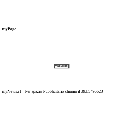
myPage
APERTURA
Termolesi, la foto di gruppo torna a riempire la
scalinata del folklore
Tony Cericola
-
2 AGOSTO 2026
myNews.iT - Per spazio Pubblicitario chiama il 393.5496623