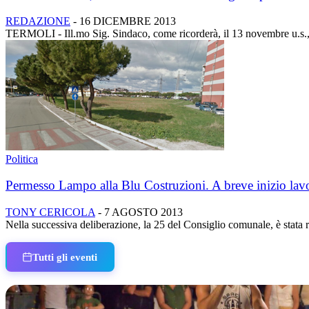
REDAZIONE
-
16 DICEMBRE 2013
TERMOLI - Ill.mo Sig. Sindaco, come ricorderà, il 13 novembre u.s., l
Politica
Permesso Lampo alla Blu Costruzioni. A breve inizio lavor
TONY CERICOLA
-
7 AGOSTO 2013
Nella successiva deliberazione, la 25 del Consiglio comunale, è stata ra
Tutti gli eventi