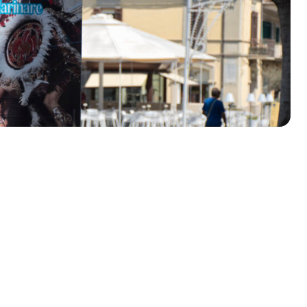
olklore - 41ª edizione
io Veneto