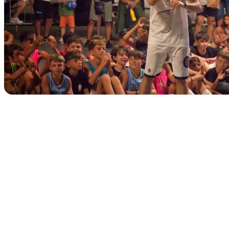
TERMINATO
Classic Contest 3vs3 Memorial Michele Guardascione
📅 6 Agosto 2026 · 09:00 · 📍 Lungomare C. Colombo