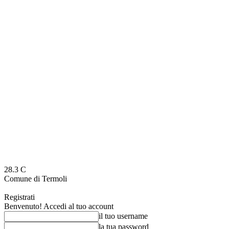
28.3
C
Comune di Termoli
Registrati
Benvenuto! Accedi al tuo account
il tuo username
la tua password