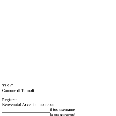
33.9
C
Comune di Termoli
Registrati
Benvenuto! Accedi al tuo account
il tuo username
la tua password