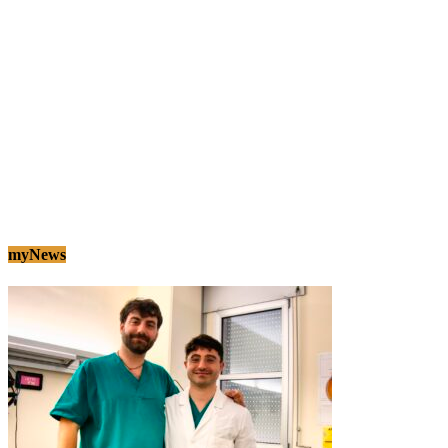
myNews