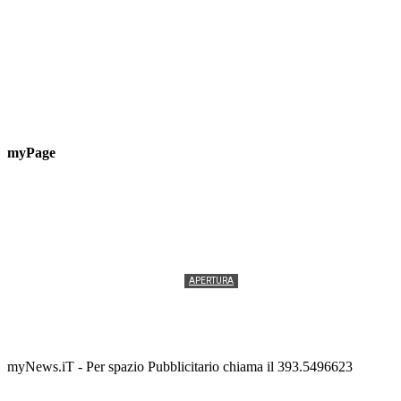
myPage
APERTURA
Termolesi, la foto di gruppo torna a riempire la
scalinata del folklore
Tony Cericola
-
2 AGOSTO 2026
myNews.iT - Per spazio Pubblicitario chiama il 393.5496623