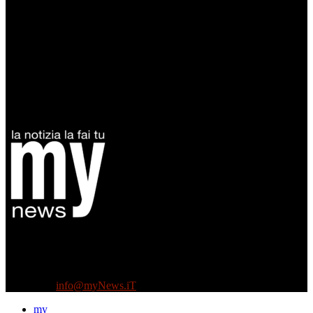
Diretto da Antonella Salvatore
Testata indipendente fondata nel 2005:
non riceve e non ha mai ricevuto nessun finanziamento pubblico.
Tel +39 3935496623
Contattaci:
info@myNews.iT
my