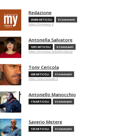
Redazione
29409 ARTICOLI
0 Commenti
https://mynews.it
Antonella Salvatore
1091 ARTICOLI
0 Commenti
https://mynews.it/author/ansa/
Tony Cericola
438 ARTICOLI
0 Commenti
https://microstudio.it
Antonello Manocchio
174 ARTICOLI
0 Commenti
Saverio Metere
130 ARTICOLI
0 Commenti