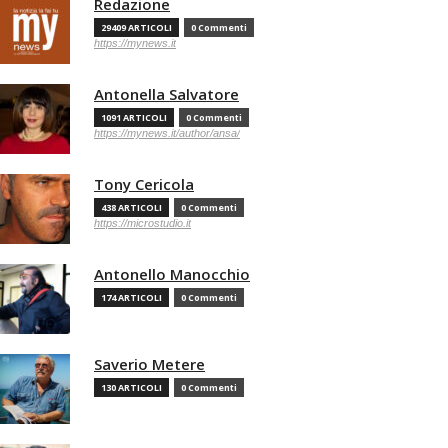
Redazione
29409 ARTICOLI
0 Commenti
https://mynews.it
Antonella Salvatore
1091 ARTICOLI
0 Commenti
https://mynews.it/author/ansa/
Tony Cericola
438 ARTICOLI
0 Commenti
https://microstudio.it
Antonello Manocchio
174 ARTICOLI
0 Commenti
Saverio Metere
130 ARTICOLI
0 Commenti