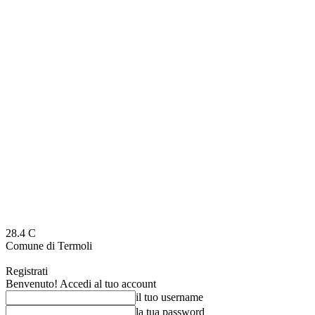
28.4
C
Comune di Termoli
Registrati
Benvenuto! Accedi al tuo account
il tuo username
la tua password