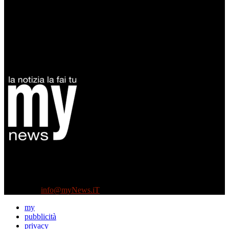
Diretto da Antonella Salvatore
Testata indipendente fondata nel 2005:
non riceve e non ha mai ricevuto nessun finanziamento pubblico.
Tel +39 3935496623
Contattaci:
info@myNews.iT
my
pubblicità
privacy