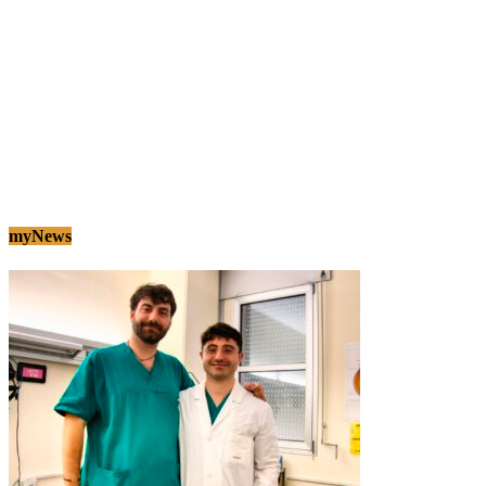
myNews