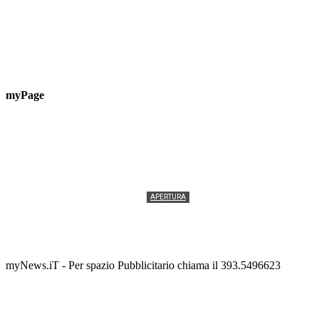
myPage
APERTURA
Termolesi, la foto di gruppo torna a riempire la
scalinata del folklore
Tony Cericola
-
2 AGOSTO 2026
myNews.iT - Per spazio Pubblicitario chiama il 393.5496623