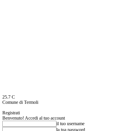
25.7
C
Comune di Termoli
Registrati
Benvenuto! Accedi al tuo account
il tuo username
la tua password