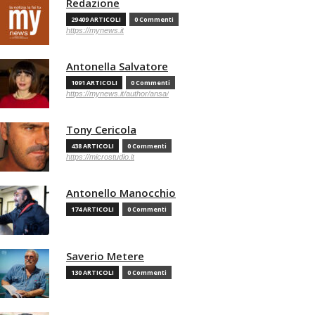
Redazione
29409 ARTICOLI
0 Commenti
https://mynews.it
Antonella Salvatore
1091 ARTICOLI
0 Commenti
https://mynews.it/author/ansa/
Tony Cericola
438 ARTICOLI
0 Commenti
https://microstudio.it
Antonello Manocchio
174 ARTICOLI
0 Commenti
Saverio Metere
130 ARTICOLI
0 Commenti