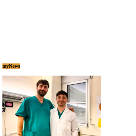
myNews