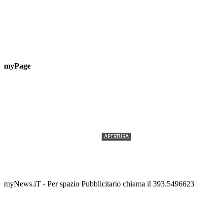
myPage
APERTURA
Termolesi, la foto di gruppo torna a riempire la
scalinata del folklore
Tony Cericola
-
2 AGOSTO 2026
myNews.iT - Per spazio Pubblicitario chiama il 393.5496623