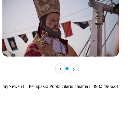
TERMINATO
‹
›
San Basso 2026 - il programma delle feste
📅 3 Agosto 2026 · 08:00 · 📍 Porto
myNews.iT - Per spazio Pubblicitario chiama il 393.5496623