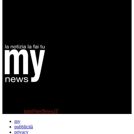
Diretto da Antonella Salvatore
Testata indipendente fondata nel 2005:
non riceve e non ha mai ricevuto nessun finanziamento pubblico.
Tel +39 3935496623
Contattaci:
info@myNews.iT
my
pubblicità
privacy