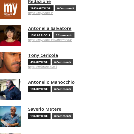
Redazione
29409 ARTICOLI
0 Commenti
https://mynews.it
Antonella Salvatore
1091 ARTICOLI
0 Commenti
https://mynews.it/author/ansa/
Tony Cericola
438 ARTICOLI
0 Commenti
https://microstudio.it
Antonello Manocchio
174 ARTICOLI
0 Commenti
Saverio Metere
130 ARTICOLI
0 Commenti