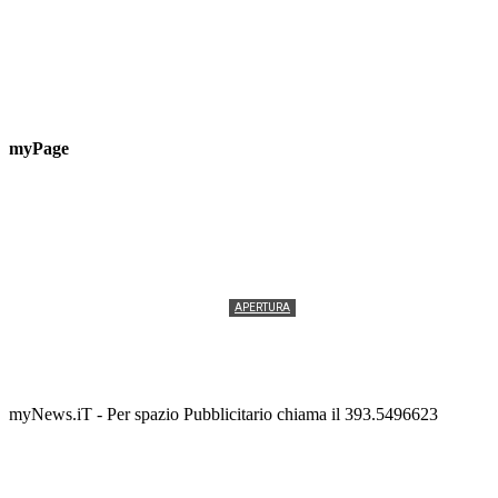
myPage
APERTURA
Termolesi, la foto di gruppo torna a riempire la
scalinata del folklore
Tony Cericola
-
2 AGOSTO 2026
myNews.iT - Per spazio Pubblicitario chiama il 393.5496623