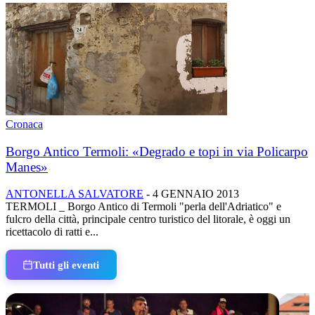
Cronaca
Borgo Antico Termoli: «Degrado e topi in via Policarpo
Manes»
ANTONELLA SALVATORE
-
4 GENNAIO 2013
TERMOLI _ Borgo Antico di Termoli "perla dell'Adriatico" e
fulcro della città, principale centro turistico del litorale, è oggi un
ricettacolo di ratti e...
Tutti gli eventi