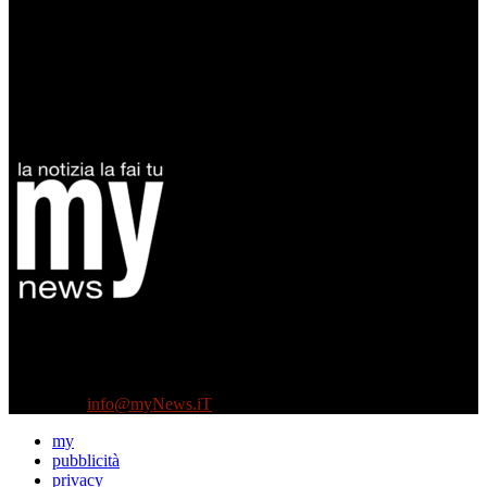
Diretto da Antonella Salvatore
Testata indipendente fondata nel 2005:
non riceve e non ha mai ricevuto nessun finanziamento pubblico.
Tel +39 3935496623
Contattaci:
info@myNews.iT
my
pubblicità
privacy