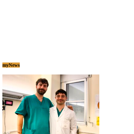
myNews