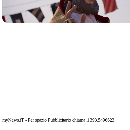
TERMINATO
San Basso 2026 - il programma delle feste
📅 3 Agosto 2026 · 08:00 · 📍 Porto
myNews.iT - Per spazio Pubblicitario chiama il 393.5496623