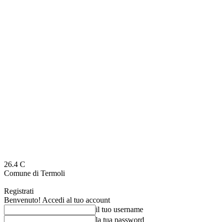
26.4
C
Comune di Termoli
Registrati
Benvenuto! Accedi al tuo account
il tuo username
la tua password