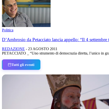
Politica
D’Ambrosio da Petacciato lancia appello: “Il 4 settembre tu
REDAZIONE
-
23 AGOSTO 2011
PETACCIATO _ “Uno strumento di democrazia diretta, l’unico in grado
Tutti gli eventi