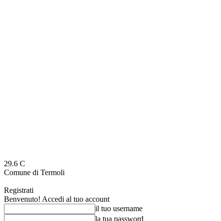
29.6
C
Comune di Termoli
Registrati
Benvenuto! Accedi al tuo account
il tuo username
la tua password