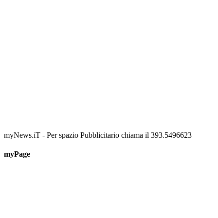
📅 6 Agosto 2026 · 09:00 · 📍 Lungomare C. Colombo
myNews.iT - Per spazio Pubblicitario chiama il 393.5496623
myPage