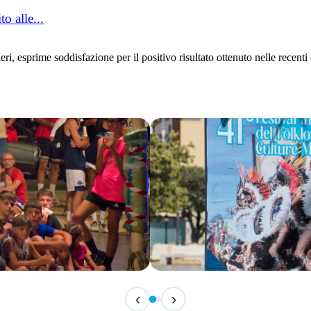
o alle...
esprime soddisfazione per il positivo risultato ottenuto nelle recenti el
IN CORSO
‹
›
Festival Internazionale del F