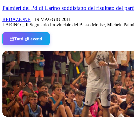
Palmieri del Pd di Larino soddisfatto del risultato del partit
REDAZIONE
-
19 MAGGIO 2011
LARINO _ Il Segretario Provinciale del Basso Molise, Michele Palmieri, 
Tutti gli eventi
IN CORSO
Classic Contest 3vs3 Memorial Michele Guardascione