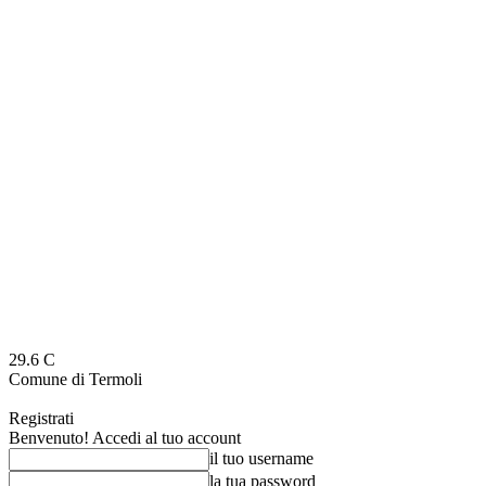
29.6
C
Comune di Termoli
Registrati
Benvenuto! Accedi al tuo account
il tuo username
la tua password