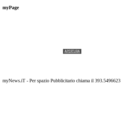
myPage
APERTURA
Termolesi, la foto di gruppo torna a riempire la
scalinata del folklore
Tony Cericola
-
2 AGOSTO 2026
myNews.iT - Per spazio Pubblicitario chiama il 393.5496623