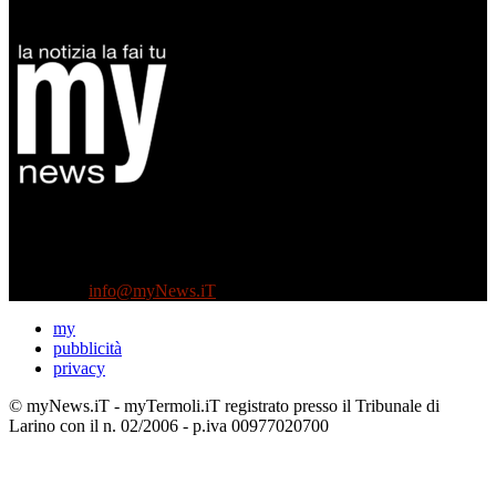
Diretto da Antonella Salvatore
Testata indipendente fondata nel 2005:
non riceve e non ha mai ricevuto nessun finanziamento pubblico.
Tel +39 3935496623
Contattaci:
info@myNews.iT
my
pubblicità
privacy
© myNews.iT - myTermoli.iT registrato presso il Tribunale di
Larino con il n. 02/2006 - p.iva 00977020700