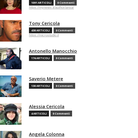
1091 ARTICOLI
0 Commenti
https://mynews.it/author/ansa/
Tony Cericola
438 ARTICOLI
0 Commenti
https://microstudio.it
Antonello Manocchio
174 ARTICOLI
0 Commenti
Saverio Metere
130 ARTICOLI
0 Commenti
Alessia Cericola
4 ARTICOLI
0 Commenti
Angela Colonna