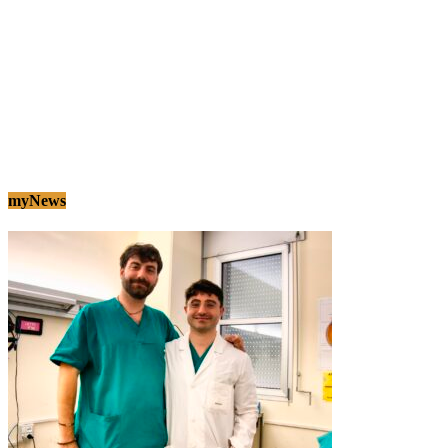
myNews