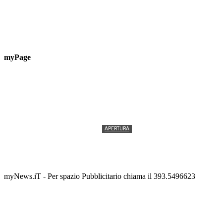
myPage
APERTURA
Termolesi, la foto di gruppo torna a riempire la
scalinata del folklore
Tony Cericola
-
2 AGOSTO 2026
myNews.iT - Per spazio Pubblicitario chiama il 393.5496623