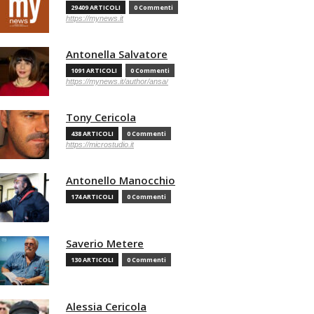
29409 ARTICOLI
0 Commenti
https://mynews.it
Antonella Salvatore
1091 ARTICOLI
0 Commenti
https://mynews.it/author/ansa/
Tony Cericola
438 ARTICOLI
0 Commenti
https://microstudio.it
Antonello Manocchio
174 ARTICOLI
0 Commenti
Saverio Metere
130 ARTICOLI
0 Commenti
Alessia Cericola