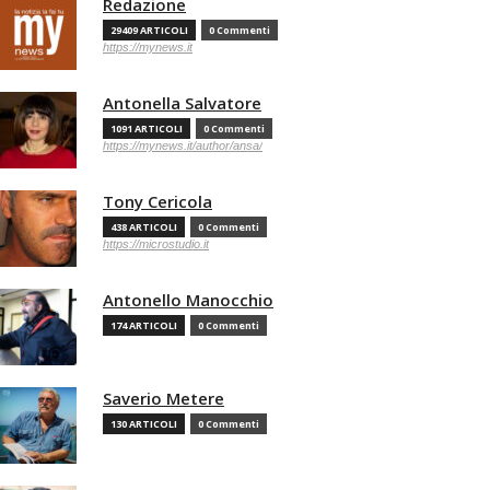
Redazione
29409 ARTICOLI
0 Commenti
https://mynews.it
Antonella Salvatore
1091 ARTICOLI
0 Commenti
https://mynews.it/author/ansa/
Tony Cericola
438 ARTICOLI
0 Commenti
https://microstudio.it
Antonello Manocchio
174 ARTICOLI
0 Commenti
Saverio Metere
130 ARTICOLI
0 Commenti