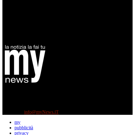
Diretto da Antonella Salvatore
Testata indipendente fondata nel 2005:
non riceve e non ha mai ricevuto nessun finanziamento pubblico.
Tel +39 3935496623
Contattaci:
info@myNews.iT
my
pubblicità
privacy