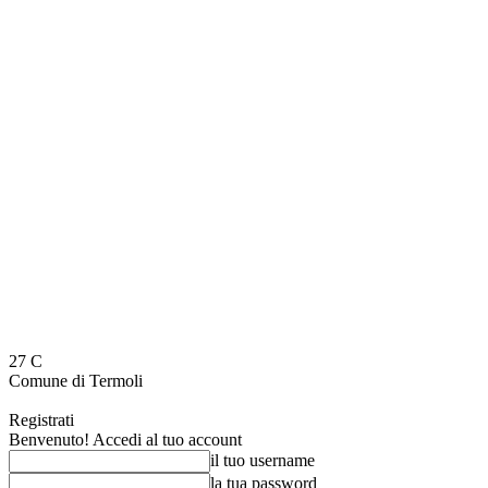
27
C
Comune di Termoli
Registrati
Benvenuto! Accedi al tuo account
il tuo username
la tua password