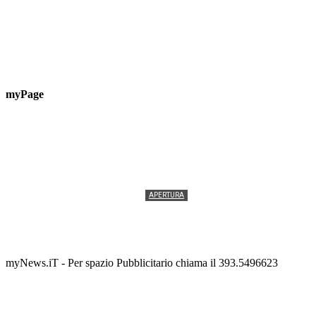
myPage
APERTURA
Termolesi, la foto di gruppo torna a riempire la
scalinata del folklore
Tony Cericola
-
2 AGOSTO 2026
myNews.iT - Per spazio Pubblicitario chiama il 393.5496623