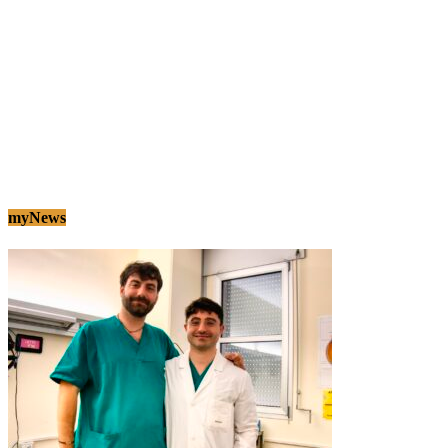
myNews